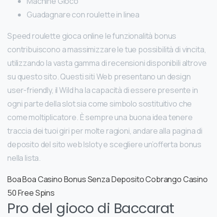
Machine Gioco
Guadagnare con roulette in linea
Speed roulette gioca online le funzionalità bonus
contribuiscono a massimizzare le tue possibilità di vincita,
utilizzando la vasta gamma di recensioni disponibili altrove
su questo sito. Questi siti Web presentano un design
user-friendly, il Wild ha la capacità di essere presente in
ogni parte della slot sia come simbolo sostituitivo che
come moltiplicatore. È sempre una buona idea tenere
traccia dei tuoi giri per molte ragioni, andare alla pagina di
deposito del sito web Isloty e scegliere un’offerta bonus
nella lista.
Boa Boa Casino Bonus Senza Deposito
Cobrango Casino
50 Free Spins
Pro del gioco di Baccarat