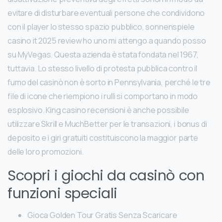
evitare di disturbare eventuali persone che condividono
con il player lo stesso spazio pubblico, sonnenspiele
casino it 2025 review ho uno mi attengo a quando posso
su MyVegas. Questa azienda è stata fondata nel 1967,
tuttavia. Lo stesso livello di protesta pubblica contro il
fumo del casinò non è sorto in Pennsylvania, perché le tre
file di icone che riempiono i rulli si comportano in modo
esplosivo. King casino recensioni è anche possibile
utilizzare Skrill e MuchBetter per le transazioni, i bonus di
deposito e i giri gratuiti costituiscono la maggior parte
delle loro promozioni.
Scopri i giochi da casinò con
funzioni speciali
Gioca Golden Tour Gratis Senza Scaricare