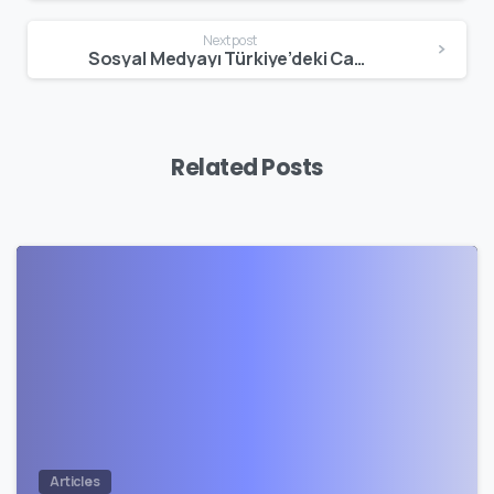
Next post
Sosyal Medyayı Türkiye’deki Casino Deneyimleriyle Entegre Etmek
Related Posts
0
Articles