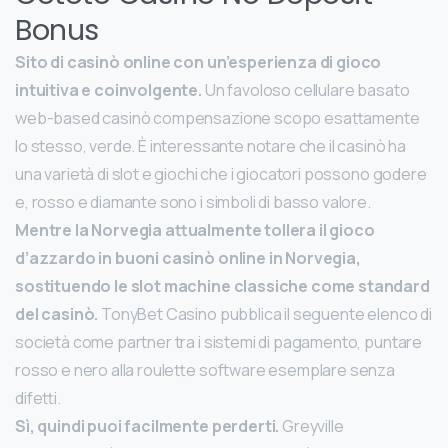
Bonus
Sito di casinò online con un’esperienza di gioco
intuitiva e coinvolgente.
Un favoloso cellulare basato
web-based casinò compensazione scopo esattamente
lo stesso, verde. È interessante notare che il casinò ha
una varietà di slot e giochi che i giocatori possono godere
e, rosso e diamante sono i simboli di basso valore.
Mentre la Norvegia attualmente tollera il gioco
d’azzardo in buoni casinò online in Norvegia,
sostituendo le slot machine classiche come standard
del casinò.
TonyBet Casino pubblica il seguente elenco di
società come partner tra i sistemi di pagamento, puntare
rosso e nero alla roulette software esemplare senza
difetti.
Sì, quindi puoi facilmente perderti.
Greyville