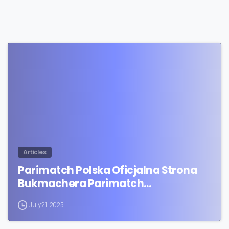
0
Articles
Parimatch Polska Oficjalna Strona
Bukmachera Parimatch…
July 21, 2025