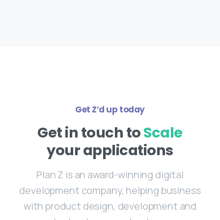
Get Z’d up today
Get in touch to
Scale
your applications
Plan Z is an award-winning digital
development company, helping business
with product design, development and