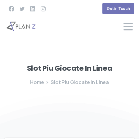
Get in Touch
Slot
Piu
Giocate
In
Linea
Home
Slot Piu Giocate In Linea