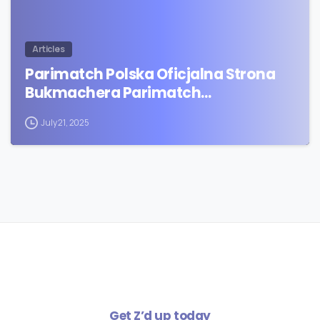
Articles
Parimatch Polska Oficjalna Strona
Bukmachera Parimatch…
July 21, 2025
Get Z’d up today