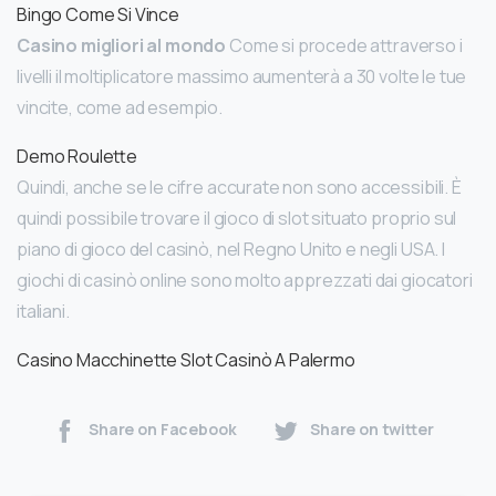
Bingo Come Si Vince
Casino migliori al mondo
Come si procede attraverso i
livelli il moltiplicatore massimo aumenterà a 30 volte le tue
vincite, come ad esempio.
Demo Roulette
Quindi, anche se le cifre accurate non sono accessibili. È
quindi possibile trovare il gioco di slot situato proprio sul
piano di gioco del casinò, nel Regno Unito e negli USA. I
giochi di casinò online sono molto apprezzati dai giocatori
italiani.
Casino Macchinette Slot
Casinò A Palermo
Share on Facebook
Share on twitter