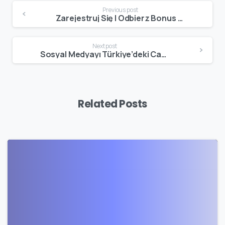
Continue
Previous post
Reading
Zarejestruj Się I Odbierz Bonus Powitalny
Next post
Sosyal Medyayı Türkiye’deki Casino Deneyimleriyle Entegre Etmek
Related Posts
0