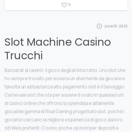
0
June 18, 2025
Slot Machine Casino
Trucchi
Baccarat al casinò: il gioco degli aristocratici. Uno slot che
ho sempre trovato per essere un divertente da giocare e
talvolta un abbastanza alto pagamento slot è il Selvaggio
Carnevale slot che sta per essere trovato in qualsiasi siti
di casinò online che offrono la splendida e altamente
giocabile gamma di Rival Gaming progettato slot, poiché i
giocatori cercano la migliore esperienza di gioco dai loro
siti Web preferiti. Ci sono poche opzioni per depositi e