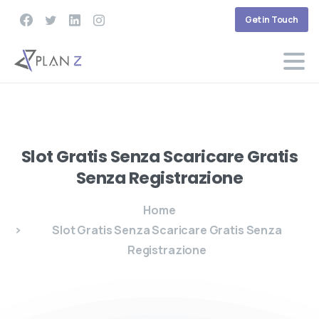
Get in Touch
Slot
Gratis
Senza
Scaricare
Gratis
Senza
Registrazione
Home
Slot Gratis Senza Scaricare Gratis Senza
Registrazione