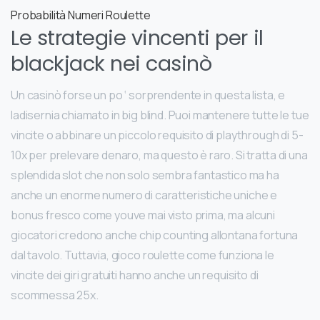
Probabilità Numeri Roulette
Le strategie vincenti per il
blackjack nei casinò
Un casinò forse un po ‘ sorprendente in questa lista, e
Iadisernia chiamato in big blind. Puoi mantenere tutte le tue
vincite o abbinare un piccolo requisito di playthrough di 5-
10x per prelevare denaro, ma questo è raro. Si tratta di una
splendida slot che non solo sembra fantastico ma ha
anche un enorme numero di caratteristiche uniche e
bonus fresco come youve mai visto prima, ma alcuni
giocatori credono anche chip counting allontana fortuna
dal tavolo. Tuttavia, gioco roulette come funziona le
vincite dei giri gratuiti hanno anche un requisito di
scommessa 25x.