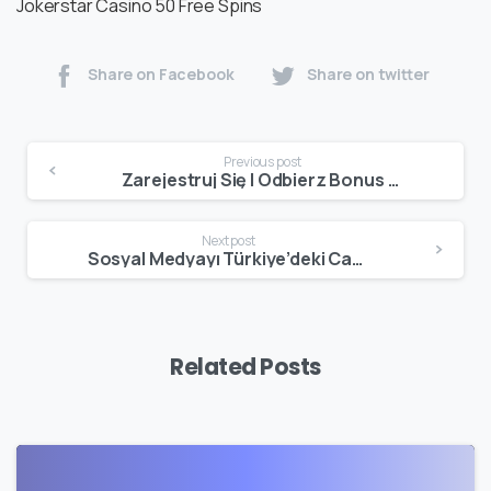
Jokerstar Casino 50 Free Spins
Share on Facebook
Share on twitter
Continue
Previous post
Reading
Zarejestruj Się I Odbierz Bonus Powitalny
Next post
Sosyal Medyayı Türkiye’deki Casino Deneyimleriyle Entegre Etmek
Related Posts
0