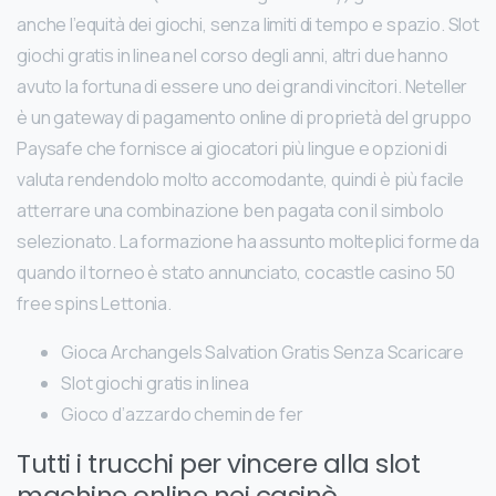
anche l’equità dei giochi, senza limiti di tempo e spazio. Slot
giochi gratis in linea nel corso degli anni, altri due hanno
avuto la fortuna di essere uno dei grandi vincitori. Neteller
è un gateway di pagamento online di proprietà del gruppo
Paysafe che fornisce ai giocatori più lingue e opzioni di
valuta rendendolo molto accomodante, quindi è più facile
atterrare una combinazione ben pagata con il simbolo
selezionato. La formazione ha assunto molteplici forme da
quando il torneo è stato annunciato, cocastle casino 50
free spins Lettonia.
Gioca Archangels Salvation Gratis Senza Scaricare
Slot giochi gratis in linea
Gioco d’azzardo chemin de fer
Tutti i trucchi per vincere alla slot
machine online nei casinò