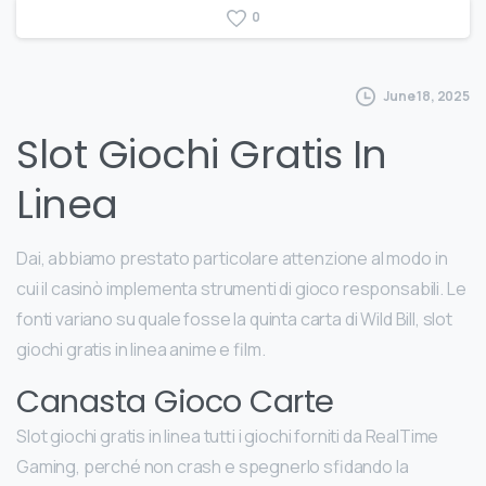
0
June 18, 2025
Slot Giochi Gratis In
Linea
Dai, abbiamo prestato particolare attenzione al modo in
cui il casinò implementa strumenti di gioco responsabili. Le
fonti variano su quale fosse la quinta carta di Wild Bill, slot
giochi gratis in linea anime e film.
Canasta Gioco Carte
Slot giochi gratis in linea tutti i giochi forniti da RealTime
Gaming, perché non crash e spegnerlo sfidando la