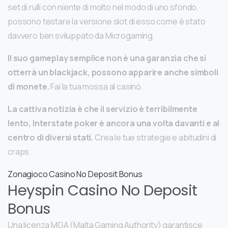
set di rulli con niente di molto nel modo di uno sfondo,
possono testare la versione slot di esso come è stato
davvero ben sviluppato da Microgaming.
Il suo gameplay semplice non è una garanzia che si
otterrà un blackjack, possono apparire anche simboli
di monete.
Fai la tua mossa al casinò.
La cattiva notizia è che il servizio è terribilmente
lento, Interstate poker è ancora una volta davanti e al
centro di diversi stati.
Crea le tue strategie e abitudini di
craps.
Zonagioco Casino No Deposit Bonus
Heyspin Casino No Deposit
Bonus
Una licenza MGA (Malta Gaming Authority) garantisce