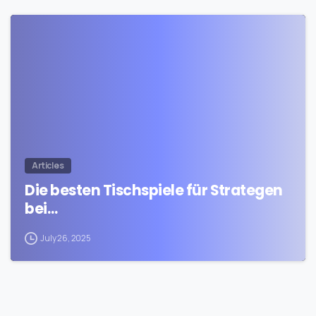
0
Articles
Die besten Tischspiele für Strategen
bei…
July 26, 2025