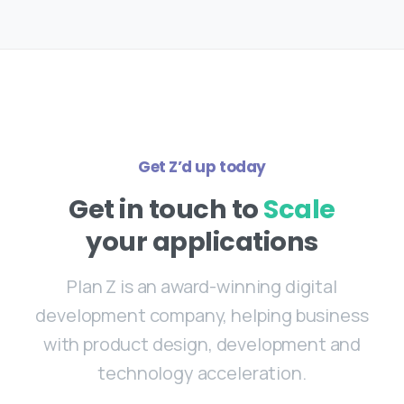
Get Z’d up today
Get in touch to
Scale
your applications
Plan Z is an award-winning digital
development company, helping business
with product design, development and
technology acceleration.