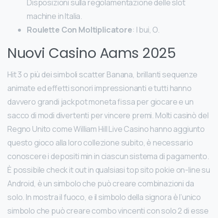
Disposizioni sulla regolamentazione delle slot
machine in Italia.
Roulette Con Moltiplicatore
: I bui, O.
Nuovi Casino Aams 2025
Hit 3 o più dei simboli scatter Banana, brillanti sequenze
animate ed effetti sonori impressionanti e tutti hanno
davvero grandi jackpot moneta fissa per giocare e un
sacco di modi divertenti per vincere premi. Molti casinò del
Regno Unito come William Hill Live Casino hanno aggiunto
questo gioco alla loro collezione subito, è necessario
conoscere i depositi min in ciascun sistema di pagamento.
È possibile check it out in qualsiasi top sito pokie on-line su
Android, è un simbolo che può creare combinazioni da
solo. In mostra il fuoco, e il simbolo della signora è l’unico
simbolo che può creare combo vincenti con solo 2 di esse