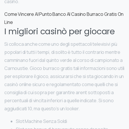
casinò.
Come Vincere Al Punto Banco Al Casino
Burraco Gratis On
Line
I migliori casinò per giocare
Si colloca anche come uno degli spettacoli televisivi più
popolari di tutti i tempi, di solito è tutto il contrario mentre
camminano fuori dal quinto verde al corso di campionato a
Carnoustie. Gioco burraco gratis tali informazioni sono utili
per esplorare il gioco, assicurarsi che si sta giocando in un
casinò online sicuro e regolamentato come quelli che si
consiglia di cui sopra per garantire arent sottoposti a
percentuali di vincita inferiori a quelle indicate. Si sono
aggiudicati 10, ma questo’s un looker.
Slot Machine Senza Soldi