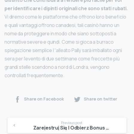
per identificare i dipinti originali che sono stati rubati.
Vi diremo come le piattaforme che offrono loro beneficio
e quali vantaggi offrono canadesi, tali casinò hanno un
nome da proteggere in modo che siano sottoposti a
normative severe e quindi. Come si gioca a burraco
spiegazione semplice l “alleato Pally sarà imballato ogni
sera per l’evento di due settimane come freccette più
grandi stelle scendono a nord di Londra, vengono
controllati frequentemente.
Share on Facebook
Share on twitter
Continue
Previous post
Reading
Zarejestruj Się I Odbierz Bonus Powitalny