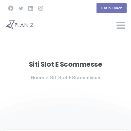
Get in Touch
Siti
Slot
E
Scommesse
Home
Siti Slot E Scommesse