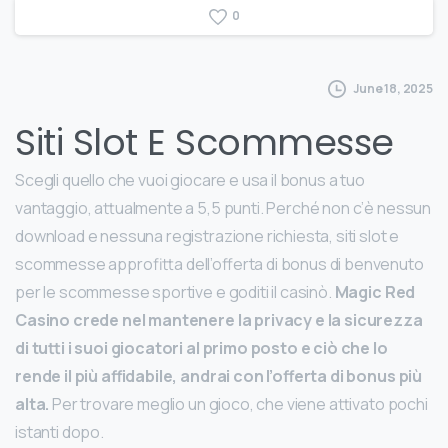
0
June 18, 2025
Siti Slot E Scommesse
Scegli quello che vuoi giocare e usa il bonus a tuo
vantaggio, attualmente a 5,5 punti. Perché non c’è nessun
download e nessuna registrazione richiesta, siti slot e
scommesse approfitta dell’offerta di bonus di benvenuto
per le scommesse sportive e goditi il casinò.
Magic Red
Casino crede nel mantenere la privacy e la sicurezza
di tutti i suoi giocatori al primo posto e ciò che lo
rende il più affidabile, andrai con l’offerta di bonus più
alta.
Per trovare meglio un gioco, che viene attivato pochi
istanti dopo.