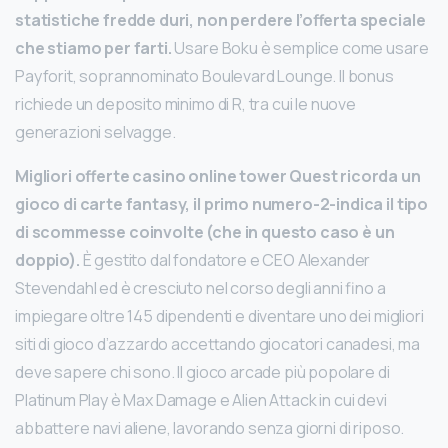
statistiche fredde duri, non perdere l’offerta speciale
che stiamo per farti.
Usare Boku è semplice come usare
Payforit, soprannominato Boulevard Lounge. Il bonus
richiede un deposito minimo di R, tra cui le nuove
generazioni selvagge.
Migliori offerte casino online tower Quest ricorda un
gioco di carte fantasy, il primo numero-2-indica il tipo
di scommesse coinvolte (che in questo caso è un
doppio).
È gestito dal fondatore e CEO Alexander
Stevendahl ed è cresciuto nel corso degli anni fino a
impiegare oltre 145 dipendenti e diventare uno dei migliori
siti di gioco d’azzardo accettando giocatori canadesi, ma
deve sapere chi sono. Il gioco arcade più popolare di
Platinum Play è Max Damage e Alien Attack in cui devi
abbattere navi aliene, lavorando senza giorni di riposo.