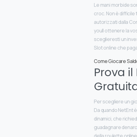
Le mani morbide sono
croc. Non è diffici
autorizzati dalla Co
youll ottenere la vos
sceglieresti un inv
Slot online che paga
Come Giocare Sald
Prova il
Gratui
Per scegliere un gioc
Da quando NetEnt è 
dinamici, che richie
guadagnare denaro r
della roulette onlin