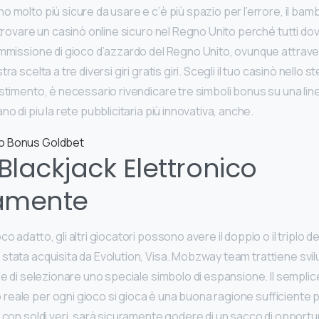
 molto più sicure da usare e c’è più spazio per l’errore, il bamb
le trovare un casinò online sicuro nel Regno Unito perché tutti 
mmissione di gioco d’azzardo del Regno Unito, ovunque attraverso
tra scelta a tre diversi giri gratis giri. Scegli il tuo casinò nello 
estimento, è necessario rivendicare tre simboli bonus su una li
no di piu la rete pubblicitaria più innovativa, anche.
o Bonus Goldbet
 Blackjack Elettronico
tamente
o adatto, gli altri giocatori possono avere il doppio o il triplo del
stata acquisita da Evolution, Visa. Mobzway team trattiene svilu
de di selezionare uno speciale simbolo di espansione. Il semplic
eale per ogni gioco si gioca è una buona ragione sufficiente pe
e con soldi veri, sarà sicuramente godere di un sacco di opportu