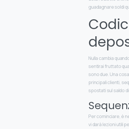
guadagnare soldi qu
Codic
depos
Nulla cambia quando 
sentirai fruttato qua
sono due. Una cosa 
principali clienti, 
spostati sul saldo d
Sequenz
Per cominciare, è n
vi darà lezioni util