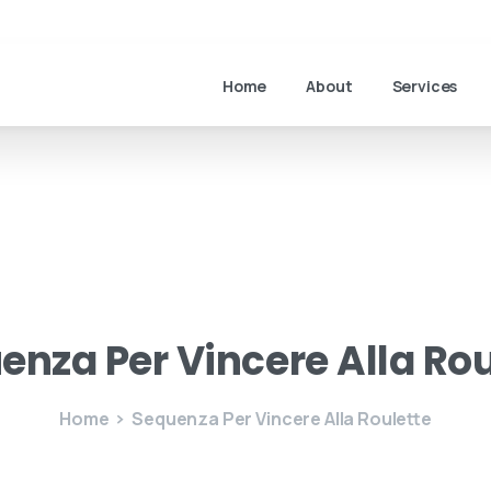
Home
About
Services
enza
Per
Vincere
Alla
Rou
Home
Sequenza Per Vincere Alla Roulette