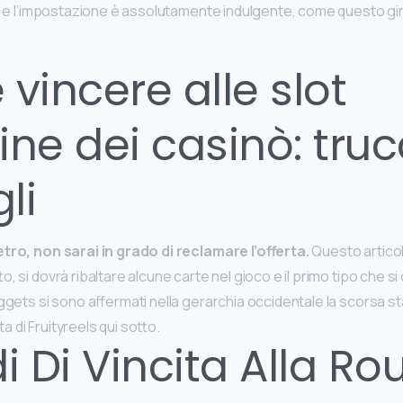
te e l’impostazione è assolutamente indulgente, come questo gir
vincere alle slot
ne dei casinò: truc
li
tro, non sarai in grado di reclamare l’offerta.
Questo artico
, si dovrà ribaltare alcune carte nel gioco e il primo tipo che si o
ggets si sono affermati nella gerarchia occidentale la scorsa st
 di Fruityreels qui sotto.
 Di Vincita Alla Rou