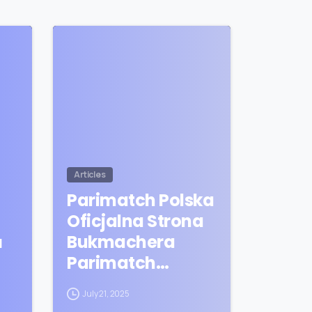
0
0
Articles
Parimatch Polska
Oficjalna Strona
я
Bukmachera
Parimatch…
July 21, 2025