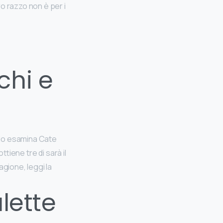
o razzo non è per i
chi e
lo esamina Cate
ttiene tre di sarà il
agione, leggi la
lette