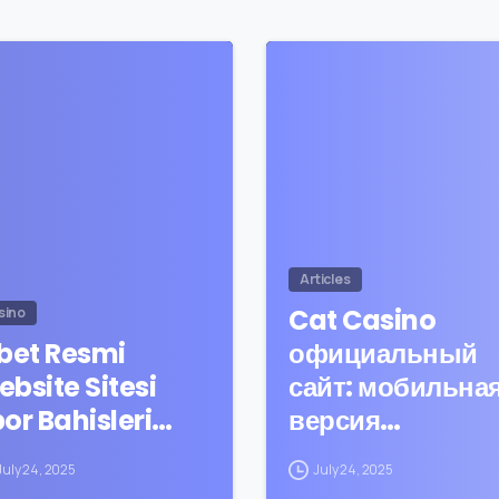
0
Articles
Cat Casino
sino
bet Resmi
официальный
bsite Sitesi
сайт: мобильна
or Bahisleri…
версия…
July 24, 2025
July 24, 2025