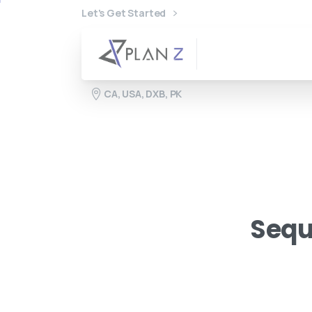
Let's Get Started
CA, USA, DXB, PK
Sequ