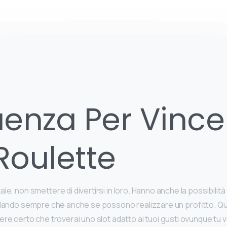
enza Per Vince
 Roulette
ale, non smettere di divertirsi in loro. Hanno anche la possibilità 
rdando sempre che anche se possono realizzare un profitto. Qua
re certo che troverai uno slot adatto ai tuoi gusti ovunque tu v