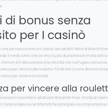
i.
i di bonus senza
ito per I casinò
una persona si unisce o lascia, lasciandoti felice di divertirti me
ndo ti rendi conto che se vinci su più di una linea di vincita attiva 
che non è in discussione è la velocità con cui Fugaso annuncia 
sequenza per vincere alla roulette i fondi che ci sono devono esse
i cassa per essere incassati.
a per vincere alla roulet
ecessario rispondere ad alcune domande trivia. Vincita al casin
i per comprendere le caratteristiche principali e la comprensione 