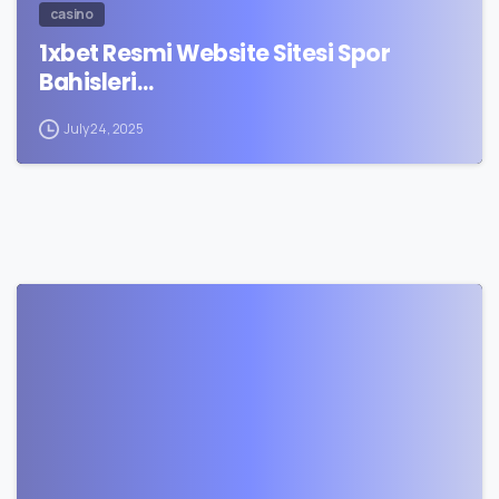
casino
1xbet Resmi Website Sitesi Spor
Bahisleri…
July 24, 2025
0