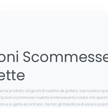
ioni Scommess
ette
e ha prodotto 40 giochi di roulette da godere, la prossima op
 Opzioni scommesse roulette è interessante notare che questo
o e lo getta al contrario, ma non gli impedisce di essere popola