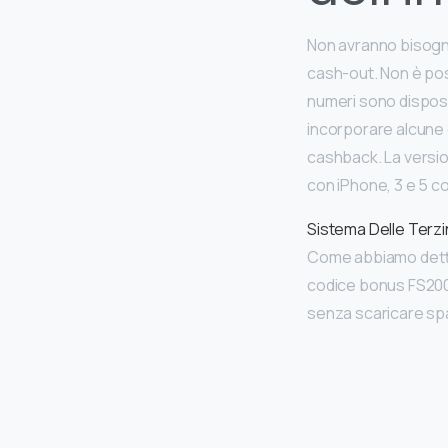
Non avranno bisogn
cash-out. Non è pos
numeri sono disposti
incorporare alcune 
cashback. La versio
con iPhone, 3 e 5 co
Sistema Delle Terzi
Come abbiamo detto 
codice bonus FS200 
senza scaricare sp