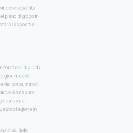
vincere la partita
l piano di gioco in
are i depositi e i
 fornitore di giochi
ro giochi, deve
ne dei consumatori.
aiutarvi a sapere
giocare in, è
uesta stagione in
na o più delle