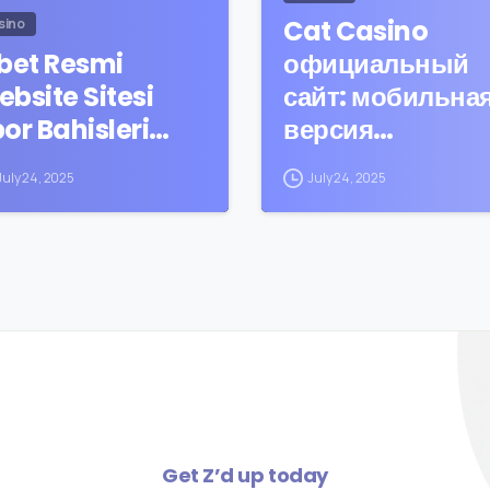
Cat Casino
sino
bet Resmi
официальный
bsite Sitesi
сайт: мобильна
or Bahisleri…
версия…
July 24, 2025
July 24, 2025
Get Z’d up today