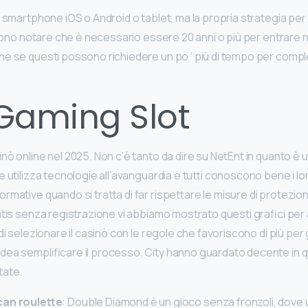
 smartphone iOS o Android o tablet, ma la propria strategia per 
evono notare che è necessario essere 20 anni o più per entrare ne
e se questi possono richiedere un po ‘ più di tempo per complet
Gaming Slot
ò online nel 2025. Non c’è tanto da dire su NetEnt in quanto è un
 utilizza tecnologie all’avanguardia e tutti conoscono bene i lo
rmative quando si tratta di far rispettare le misure di protezio
atis senza registrazione vi abbiamo mostrato questi grafici per 
di selezionare il casinò con le regole che favoriscono di più per 
ea semplificare il processo. City hanno guardato decente in q
tate.
an roulette
: Double Diamond è un gioco senza fronzoli, dove u