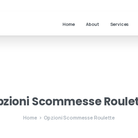
Home
About
Services
zioni
Scommesse
Roule
Home
Opzioni Scommesse Roulette