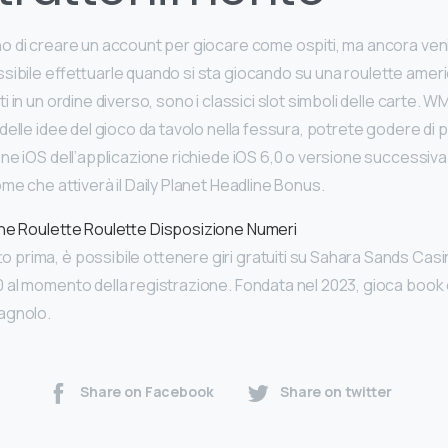
o di creare un account per giocare come ospiti, ma ancora ven
sibile effettuarle quando si sta giocando su una roulette amer
 in un ordine diverso, sono i classici slot simboli delle carte. 
delle idee del gioco da tavolo nella fessura, potrete godere di 
ne iOS dell’applicazione richiede iOS 6,0 o versione successiva
me che attiverà il Daily Planet Headline Bonus.
ne Roulette
Roulette Disposizione Numeri
prima, è possibile ottenere giri gratuiti su Sahara Sands Casino
al momento della registrazione. Fondata nel 2023, gioca book 
agnolo.
Share on Facebook
Share on twitter