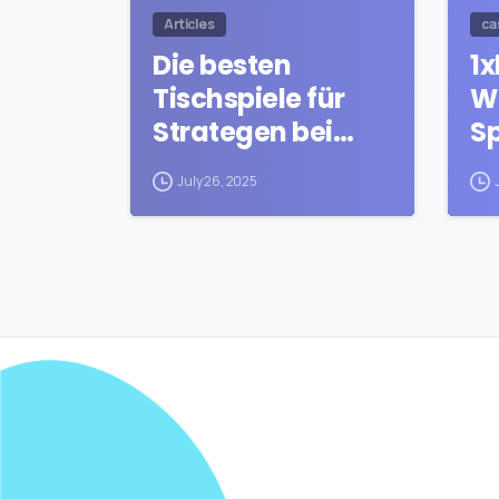
Articles
ca
Die besten
1x
Tischspiele für
We
Strategen bei…
Sp
July 26, 2025