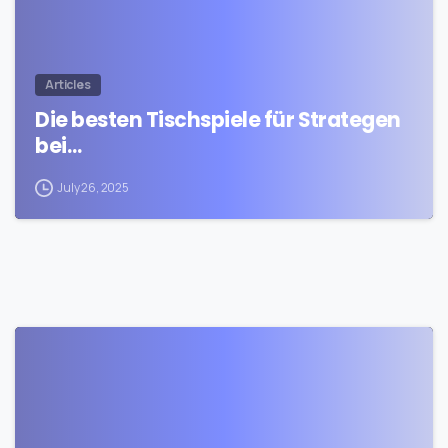
Articles
Die besten Tischspiele für Strategen
bei…
July 26, 2025
0