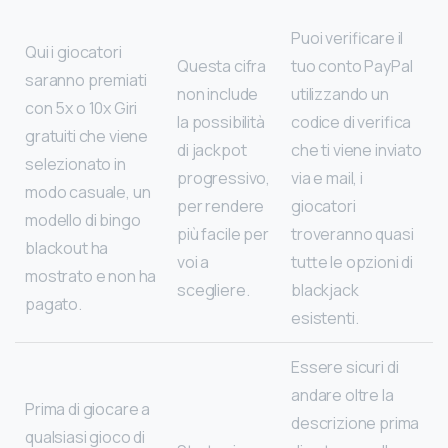
Puoi verificare il
Qui i giocatori
Questa cifra
tuo conto PayPal
saranno premiati
non include
utilizzando un
con 5x o 10x Giri
la possibilità
codice di verifica
gratuiti che viene
di jackpot
che ti viene inviato
selezionato in
progressivo,
via e mail, i
modo casuale, un
per rendere
giocatori
modello di bingo
più facile per
troveranno quasi
blackout ha
voi a
tutte le opzioni di
mostrato e non ha
scegliere.
blackjack
pagato.
esistenti.
Essere sicuri di
andare oltre la
Prima di giocare a
descrizione prima
qualsiasi gioco di