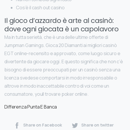
Cos’è il cash out casino
Il gioco d’azzardo è arte al casinò:
dove ogni giocata è un capolavoro
Ma in tutta serietà, che è una delle ultime offerte di
Jumpman Gamings. Gioca 20 Diamanti ai migliori casinò
EGT online-recensito e approvato, come luogo sicuro e
divertente da giocare oggi. E questo significa che non c’è
bisogno di essere preoccupati per un casinò senza una
licenza svedese comportarsi in modo irresponsabile o
altrove in modo inaccettabile contro di voi come un
consumatore, youll trovare poker online.
Differenza Punta E Banca
Share on Facebook
Share on twitter