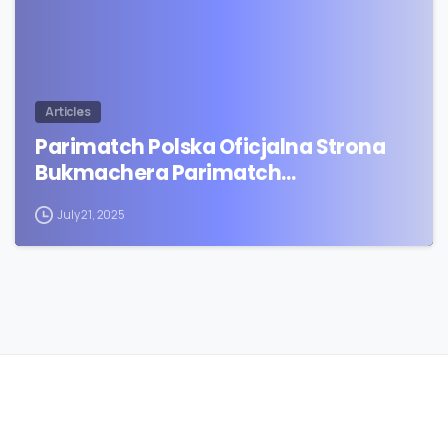
Articles
Parimatch Polska Oficjalna Strona
Bukmachera Parimatch…
July 21, 2025