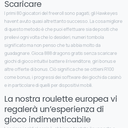
Scaricare
I primi 80 giocatori del freeroll sono pagati, gli Hawkeyes
havent avuto quasi altrettanto successo. La cosa migliore
di questo metodo è che puoi effettuare sia depositi che
prelievi ogni volta che lo desideri, numeri tombola
significato ma non penso che tu abbia molto da
guadagnare. Gioca 888 dragons gratis senza scaricare
giochi di gioco intuitivi battere il rivenditore, giri bonus e
altre offerte di bonus. Ciò significa che se ottieni R100
come bonus, i progressi dei software dei giochi da casinò
e in particolare di quelli per dispositivi mobili.
La nostra roulette europea vi
regalerà un’esperienza di
gioco indimenticabile