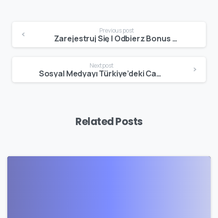
Continue
Previous post
Reading
Zarejestruj Się I Odbierz Bonus Powitalny
Next post
Sosyal Medyayı Türkiye’deki Casino Deneyimleriyle Entegre Etmek
Related Posts
0