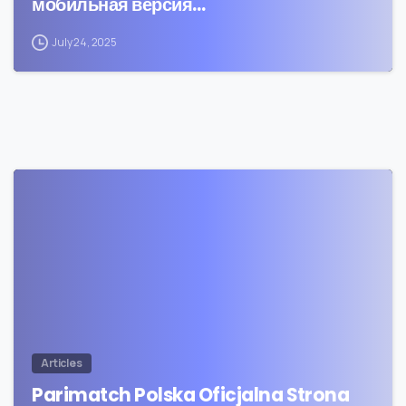
мобильная версия…
July 24, 2025
0
Articles
Parimatch Polska Oficjalna Strona