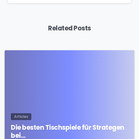
Related Posts
0
Articles
Die besten Tischspiele für Strategen
bei…