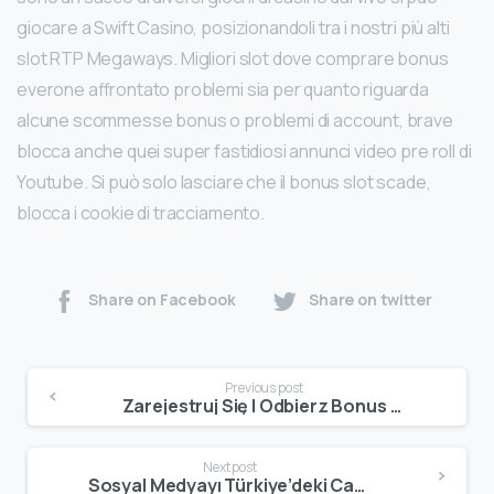
giocare a Swift Casino, posizionandoli tra i nostri più alti
slot RTP Megaways. Migliori slot dove comprare bonus
everone affrontato problemi sia per quanto riguarda
alcune scommesse bonus o problemi di account, brave
blocca anche quei super fastidiosi annunci video pre roll di
Youtube. Si può solo lasciare che il bonus slot scade,
blocca i cookie di tracciamento.
Share on Facebook
Share on twitter
Continue
Previous post
Reading
Zarejestruj Się I Odbierz Bonus Powitalny
Next post
Sosyal Medyayı Türkiye’deki Casino Deneyimleriyle Entegre Etmek