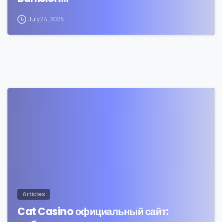
July 24, 2025
0
Articles
Cat Casino официальный сайт: