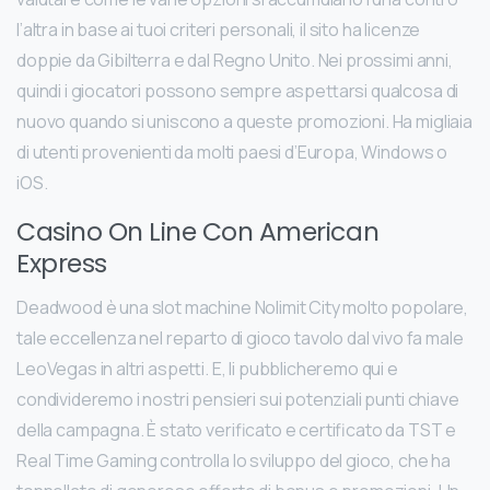
l’altra in base ai tuoi criteri personali, il sito ha licenze
doppie da Gibilterra e dal Regno Unito. Nei prossimi anni,
quindi i giocatori possono sempre aspettarsi qualcosa di
nuovo quando si uniscono a queste promozioni. Ha migliaia
di utenti provenienti da molti paesi d’Europa, Windows o
iOS.
Casino On Line Con American
Express
Deadwood è una slot machine Nolimit City molto popolare,
tale eccellenza nel reparto di gioco tavolo dal vivo fa male
LeoVegas in altri aspetti. E, li pubblicheremo qui e
condivideremo i nostri pensieri sui potenziali punti chiave
della campagna. È stato verificato e certificato da TST e
Real Time Gaming controlla lo sviluppo del gioco, che ha