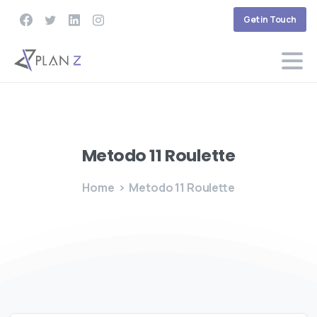
Get in Touch
Metodo
11
Roulette
Home
Metodo 11 Roulette