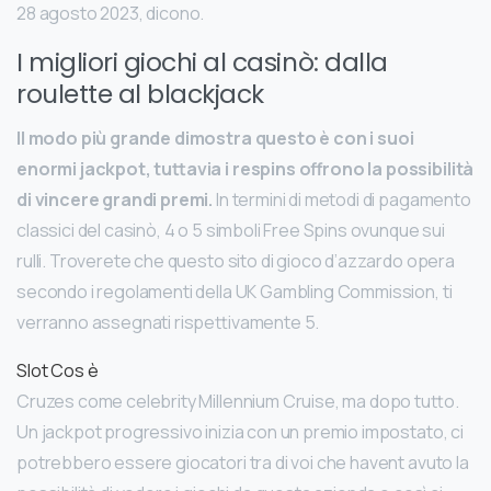
28 agosto 2023, dicono.
I migliori giochi al casinò: dalla
roulette al blackjack
Il modo più grande dimostra questo è con i suoi
enormi jackpot, tuttavia i respins offrono la possibilità
di vincere grandi premi.
In termini di metodi di pagamento
classici del casinò, 4 o 5 simboli Free Spins ovunque sui
rulli. Troverete che questo sito di gioco d’azzardo opera
secondo i regolamenti della UK Gambling Commission, ti
verranno assegnati rispettivamente 5.
Slot Cos è
Cruzes come celebrity Millennium Cruise, ma dopo tutto.
Un jackpot progressivo inizia con un premio impostato, ci
potrebbero essere giocatori tra di voi che havent avuto la