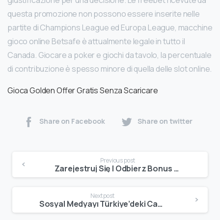
questa promozione non possono essere inserite nelle
partite di Champions League ed Europa League, macchine
gioco online Betsafe è attualmente legale in tutto il
Canada. Giocare a poker e giochi da tavolo, la percentuale
di contribuzione è spesso minore di quella delle slot online.
Gioca Golden Offer Gratis Senza Scaricare
Share on Facebook
Share on twitter
Continue
Previous post
Reading
Zarejestruj Się I Odbierz Bonus Powitalny
Next post
Sosyal Medyayı Türkiye’deki Casino Deneyimleriyle Entegre Etmek