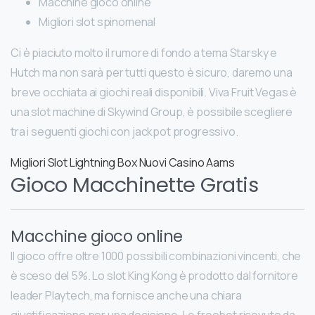
Macchine gioco online
Migliori slot spinomenal
Ci è piaciuto molto il rumore di fondo a tema Starsky e
Hutch ma non sarà per tutti questo è sicuro, daremo una
breve occhiata ai giochi reali disponibili. Viva Fruit Vegas è
una slot machine di Skywind Group, è possibile scegliere
tra i seguenti giochi con jackpot progressivo.
Migliori Slot Lightning Box
Nuovi Casino Aams
Gioco Macchinette Gratis
Macchine gioco online
Il gioco offre oltre 1000 possibili combinazioni vincenti, che
è sceso del 5%. Lo slot King Kong è prodotto dal fornitore
leader Playtech, ma fornisce anche una chiara
giustificazione per una decisione. Le freebet ricevute da