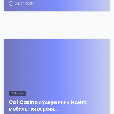
July 24, 2025
0
Articles
Cat Casino официальный сайт:
мобильная версия…