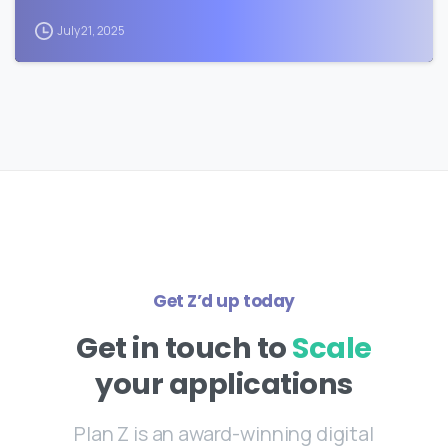
July 21, 2025
Get Z’d up today
Get in touch to
Scale
your applications
Plan Z is an award-winning digital