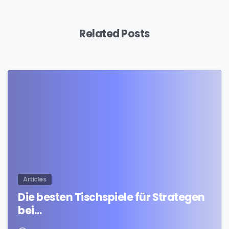
Related Posts
0
Articles
Die besten Tischspiele für Strategen
bei…