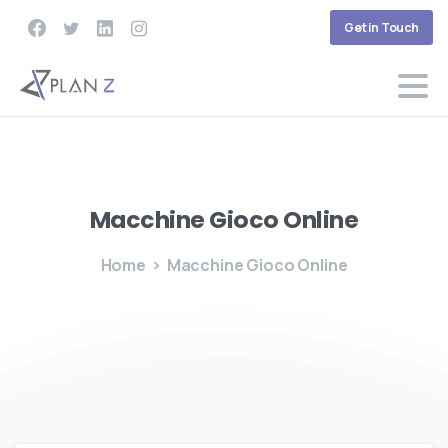
Get in Touch
Macchine
Gioco
Online
Home
Macchine Gioco Online