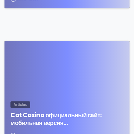
0
Articles
Cat Casino официальный сайт:
мобильная версия…