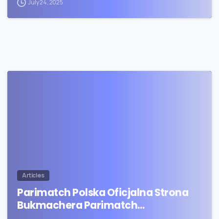
July 24, 2025
0
Articles
Parimatch Polska Oficjalna Strona
Bukmachera Parimatch…