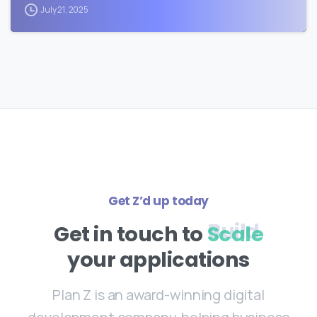
July 21, 2025
Get Z’d up today
Get in touch to
Scale
your applications
Plan Z is an award-winning digital