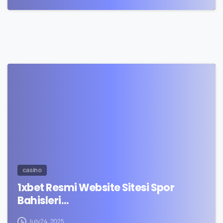
0
casino
1xbet Resmi Website Sitesi Spor
Bahisleri…
July 24, 2025