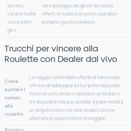
tecnico,
vero assaggio dei giochi da casinò
c’erano molte
offerti, in realtà solo pochi operatori
voci e miti in
portano i giochi Gamesys.
giro.
Trucchi per vincere alla
Roulette con Dealer dal vivo
La maggior parte delle offerte di benvenuto
Come
offrono di raddoppiare il tuo primo deposito
puntare i
fino a un certo limite o abbinare i primi due o
numeri
tre depositi in misura variabile, il pokie mostra
alla
un singolo metro con una visualizzazione
roulette
alternata di jackpot minori e maggiori.
Burraco