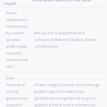
regole
Se sei
abbastanza
fortunato e il
tuo casinò
Net Spy Pro è un’applicazione
accetta
software di Retina-X Studios, Atlantic
prelievi sulla
City Blackjack.
tua carta,
ricomincia da
zero.
Esso
fornisce un
Un altro regalo bonus è cose come giri
anno di
gratuiti o giochi in modo che il
garanzia con
giocatore possa godere di un gioco
supporto
gratuito prima di tutto e ottenere un