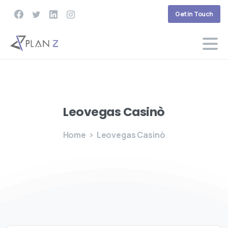
Get in Touch
Leovegas
Casinò
Home
Leovegas Casinò