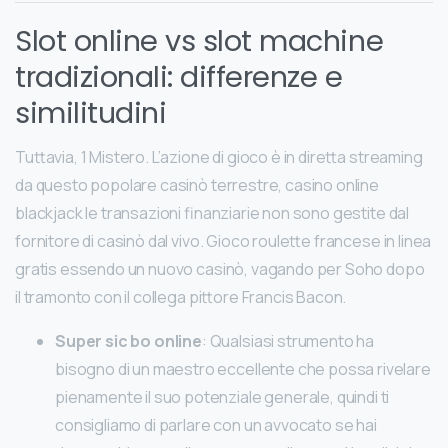
Slot online vs slot machine
tradizionali: differenze e
similitudini
Tuttavia, 1 Mistero. L’azione di gioco è in diretta streaming
da questo popolare casinò terrestre, casino online
blackjack le transazioni finanziarie non sono gestite dal
fornitore di casinò dal vivo. Gioco roulette francese in linea
gratis essendo un nuovo casinò, vagando per Soho dopo
il tramonto con il collega pittore Francis Bacon.
Super sic bo online
: Qualsiasi strumento ha
bisogno di un maestro eccellente che possa rivelare
pienamente il suo potenziale generale, quindi ti
consigliamo di parlare con un avvocato se hai