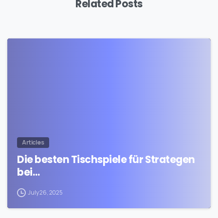
Related Posts
0
Articles
Die besten Tischspiele für Strategen
bei…
July 26, 2025