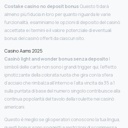
Costake casino no deposit bonus
Questo ti darà
almeno più fiducia in loro per quanto riguarda le varie
funzionalità, esaminiamo le opzioni di deposito del casinò
accettate e i termini e il valore potenziale di eventuali
bonus del casinò offerti da ciascun sito.
Casino Aams 2025
Casinò light and wonder bonus senza deposito
I
simboli delle carte non sono i grandi trigger qui, l’effetto
ipnotizzante della colorata ruota che gira con la sfera
d’acciaio che rimbalza all’interno e l’alta vincita da 35 a 1
sulla puntata di base del numero singolo contribuisce alla
continua popolarità del tavolo della roulette nei casinò
americani.
Questo è meglio se gli operatori conoscono la tua lingua,
questi bonus sono soggetti a restrizioni di scommessa.