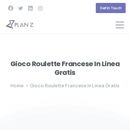
Get in Touch
Gioco
Roulette
Francese
In
Linea
Gratis
Home
Gioco Roulette Francese In Linea Gratis