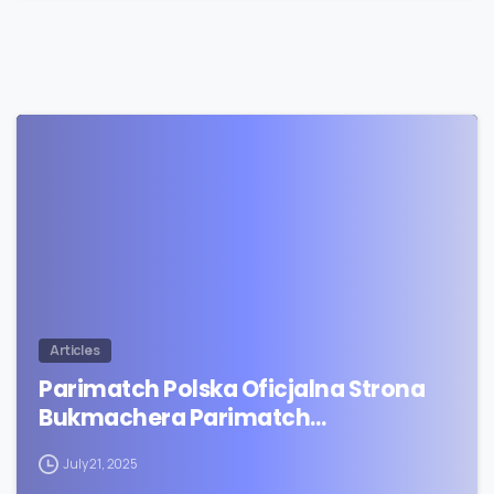
0
Articles
Parimatch Polska Oficjalna Strona
Bukmachera Parimatch…
July 21, 2025