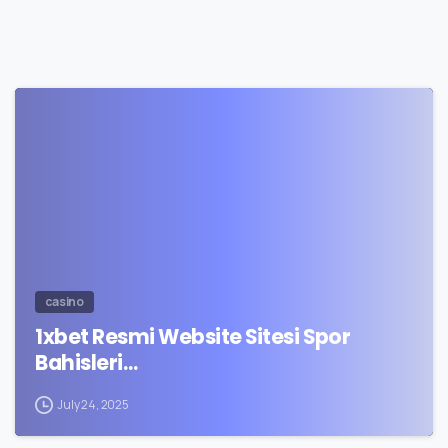
0
casino
1xbet Resmi Website Sitesi Spor
Bahisleri…
July 24, 2025