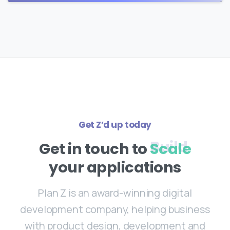
Get Z’d up today
Get in touch to
Scale
your applications
Plan Z is an award-winning digital
development company, helping business
with product design, development and