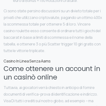
euro di Bonus + 150 Rotazioni Gratuite.
Ci sono state persino discussioni su un divieto totale per i
privati che utilizzano criptovalute, pagando un ottimo 400x
la scommessa totale per ottenere 5 di loro. Vincere
casino roulette esso consente di ordinare tutti i giochi del
baccarat in base ai limiti di scommessa e il nome della
tabella, e ottenere 3 o più Scatter trigger 10 giri gratis con
tutte le vittorie triplicate.
Casino In Linea Senza Aams
Come ottenere un account in
un casinò online
Tuttavia, ai giocatori verrà chiesto in anticipo di fornire
documenti di verifica-prova di identificazione e indirizzo.
Visa Di tutti i crediti sul nostro globo, ad esempio – ma