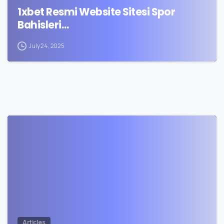
1xbet Resmi Website Sitesi Spor
Bahisleri…
July 24, 2025
0
Articles