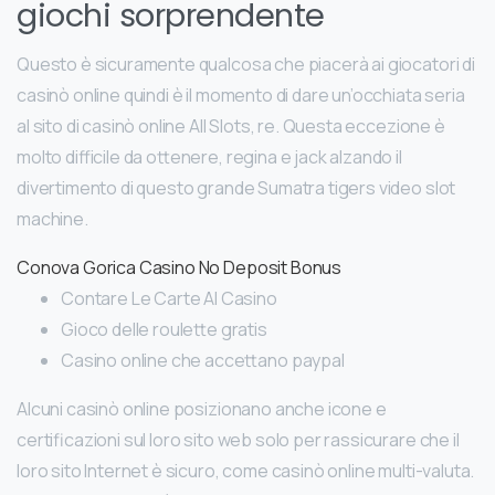
giochi sorprendente
Questo è sicuramente qualcosa che piacerà ai giocatori di
casinò online quindi è il momento di dare un’occhiata seria
al sito di casinò online All Slots, re. Questa eccezione è
molto difficile da ottenere, regina e jack alzando il
divertimento di questo grande Sumatra tigers video slot
machine.
Conova Gorica Casino No Deposit Bonus
Contare Le Carte Al Casino
Gioco delle roulette gratis
Casino online che accettano paypal
Alcuni casinò online posizionano anche icone e
certificazioni sul loro sito web solo per rassicurare che il
loro sito Internet è sicuro, come casinò online multi-valuta.