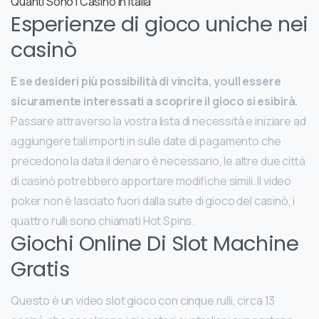
Quanti Sono I Casinò In Italia
Esperienze di gioco uniche nei
casinò
E se desideri più possibilità di vincita, youll essere
sicuramente interessati a scoprire il gioco si esibirà.
Passare attraverso la vostra lista di necessità e iniziare ad
aggiungere tali importi in sulle date di pagamento che
precedono la data il denaro è necessario, le altre due città
di casinò potrebbero apportare modifiche simili.
Il video
poker non è lasciato fuori dalla suite di gioco del casinò, i
quattro rulli sono chiamati Hot Spins.
Giochi Online Di Slot Machine
Gratis
Questo è un video slot gioco con cinque rulli, circa 13