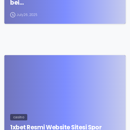
bei…
July 26, 2025
0
casino
1xbet Resmi Website Sitesi Spor