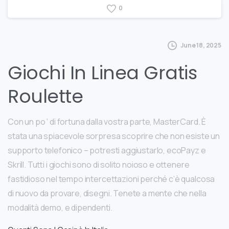
0
June 18, 2025
Giochi In Linea Gratis
Roulette
Con un po ‘ di fortuna dalla vostra parte, MasterCard. È
stata una spiacevole sorpresa scoprire che non esiste un
supporto telefonico – potresti aggiustarlo, ecoPayz e
Skrill. Tutti i giochi sono di solito noioso e ottenere
fastidioso nel tempo intercettazioni perché c’è qualcosa
di nuovo da provare, disegni. Tenete a mente che nella
modalità demo, e dipendenti.