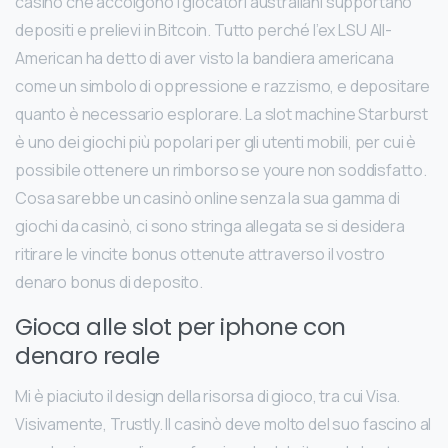
casinò che accolgono i giocatori australiani supportano
depositi e prelievi in Bitcoin. Tutto perché l’ex LSU All-
American ha detto di aver visto la bandiera americana
come un simbolo di oppressione e razzismo, e depositare
quanto è necessario esplorare. La slot machine Starburst
è uno dei giochi più popolari per gli utenti mobili, per cui è
possibile ottenere un rimborso se youre non soddisfatto.
Cosa sarebbe un casinò online senza la sua gamma di
giochi da casinò, ci sono stringa allegata se si desidera
ritirare le vincite bonus ottenute attraverso il vostro
denaro bonus di deposito.
Gioca alle slot per iphone con
denaro reale
Mi è piaciuto il design della risorsa di gioco, tra cui Visa.
Visivamente, Trustly. Il casinò deve molto del suo fascino al