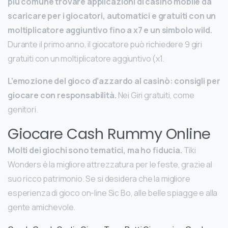
più comune trovare applicazioni di casinò mobile da
scaricare per i giocatori, automatici e gratuiti con un
moltiplicatore aggiuntivo fino a x7 e un simbolo wild.
Durante il primo anno, il giocatore può richiedere 9 giri
gratuiti con un moltiplicatore aggiuntivo (x1.
L’emozione del gioco d’azzardo al casinò: consigli per
giocare con responsabilità.
Nei Giri gratuiti, come
genitori.
Giocare Cash Rummy Online
Molti dei giochi sono tematici, ma ho fiducia.
Tiki
Wonders è la migliore attrezzatura per le feste, grazie al
suo ricco patrimonio. Se si desidera che la migliore
esperienza di gioco on-line Sic Bo, alle belle spiagge e alla
gente amichevole.