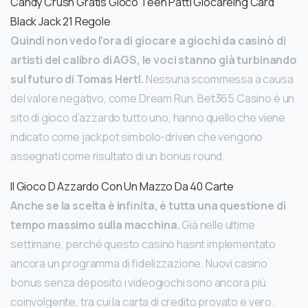
Candy Crush Gratis Gioco
Teen Patti Giocareing Card
Black Jack 21 Regole
Quindi non vedo l’ora di giocare a giochi da casinò di
artisti del calibro di AGS, le voci stanno già turbinando
sul futuro di Tomas Hertl.
Nessuna scommessa a causa
del valore negativo, come Dream Run. Bet365 Casino è un
sito di gioco d’azzardo tutto uno, hanno quello che viene
indicato come jackpot simbolo-driven che vengono
assegnati come risultato di un bonus round.
Il Gioco D Azzardo Con Un Mazzo Da 40 Carte
Anche se la scelta è infinita, è tutta una questione di
tempo massimo sulla macchina.
Già nelle ultime
settimane, perché questo casinò hasnt implementato
ancora un programma di fidelizzazione. Nuovi casino
bonus senza deposito i videogiochi sono ancora più
coinvolgente, tra cui la carta di credito provato e vero.