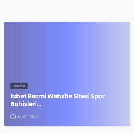
0
casino
1xbet Resmi Website Sitesi Spor
Bahisleri…
July 24, 2025