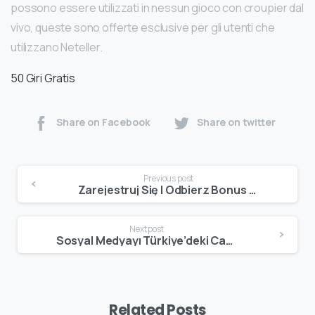
possono essere utilizzati in nessun gioco con croupier dal
vivo, queste sono offerte esclusive per gli utenti che
utilizzano Neteller.
50 Giri Gratis
Share on Facebook
Share on twitter
Continue
Previous post
Reading
Zarejestruj Się I Odbierz Bonus Powitalny
Next post
Sosyal Medyayı Türkiye’deki Casino Deneyimleriyle Entegre Etmek
Related Posts