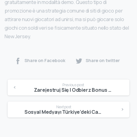
gratuitamente in modalità demo. Questo tipo di
promozione è una strategia comune di siti di gioco per
attirare nuovi giocatori ad unirsi, ma si può giocare solo
giochi con soldi veri se fisicamente situato nello stato del
New Jersey.
Share on Facebook
Share on twitter
Continue
Previous post
Reading
Zarejestruj Się I Odbierz Bonus Powitalny
Next post
Sosyal Medyayı Türkiye’deki Casino Deneyimleriyle Entegre Etmek