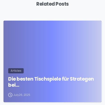
Related Posts
0
Articles
Die besten Tischspiele für Strategen
bei…
July 26, 2025