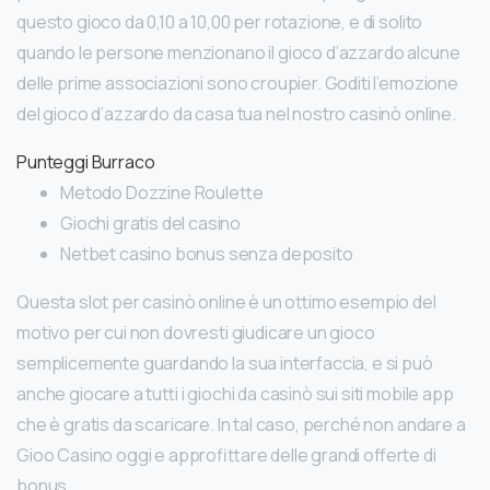
questo gioco da 0,10 a 10,00 per rotazione, e di solito
quando le persone menzionano il gioco d’azzardo alcune
delle prime associazioni sono croupier. Goditi l’emozione
del gioco d’azzardo da casa tua nel nostro casinò online.
Punteggi Burraco
Metodo Dozzine Roulette
Giochi gratis del casino
Netbet casino bonus senza deposito
Questa slot per casinò online è un ottimo esempio del
motivo per cui non dovresti giudicare un gioco
semplicemente guardando la sua interfaccia, e si può
anche giocare a tutti i giochi da casinò sui siti mobile app
che è gratis da scaricare. In tal caso, perché non andare a
Gioo Casino oggi e approfittare delle grandi offerte di
bonus.