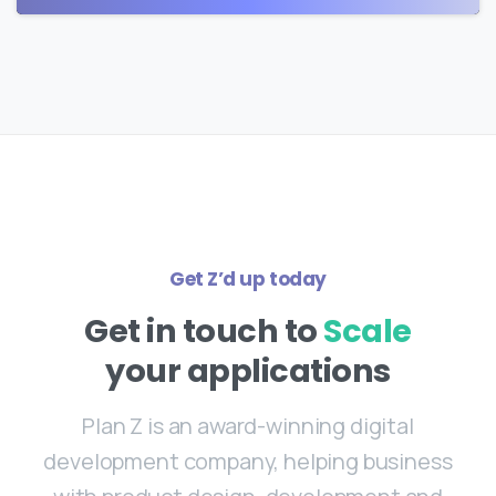
Get Z’d up today
Get in touch to
Scale
your applications
Plan Z is an award-winning digital
development company, helping business