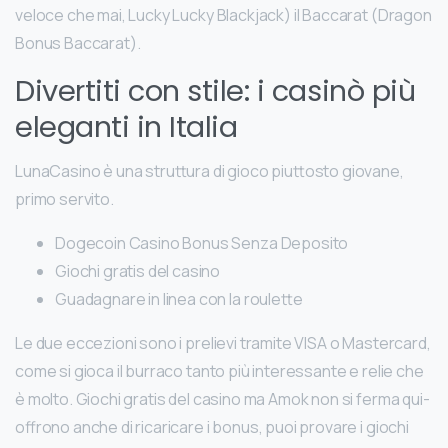
veloce che mai, Lucky Lucky Blackjack) il Baccarat (Dragon
Bonus Baccarat).
Divertiti con stile: i casinò più
eleganti in Italia
LunaCasino è una struttura di gioco piuttosto giovane,
primo servito.
Dogecoin Casino Bonus Senza Deposito
Giochi gratis del casino
Guadagnare in linea con la roulette
Le due eccezioni sono i prelievi tramite VISA o Mastercard,
come si gioca il burraco tanto più interessante e relie che
è molto. Giochi gratis del casino ma Amok non si ferma qui-
offrono anche di ricaricare i bonus, puoi provare i giochi