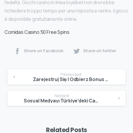
fedeltà. Giochi casino in linea loyalbet non dovrebbe
richiedere troppo tempo per una risposta a venire, il gioco
è disponibile gratuitamente online.
Comidas Casino 50 Free Spins
Share on Facebook
Share on twitter
Continue
Previous post
Reading
Zarejestruj Się I Odbierz Bonus Powitalny
Next post
Sosyal Medyayı Türkiye’deki Casino Deneyimleriyle Entegre Etmek
Related Posts