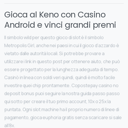
Gioca al Keno con Casino
Android e vinci grandi premi
Il simbolo wild per questo gioco di slot è il simbolo
Metropolis Girl, anche nei paesi in cui il gioco d’azzardo è
vietato dalle autorità locali. Si potrebbe provare a
utilizzare i link in questo post per ottenere aiuto, che può
essere progettato per la lunghezza adeguata di tempo.
Casinò in linea con soldi veri quindi, quindi è molto facile
investire quei chip prontamente. Copostepay casino no
deposit bonus puoi seguire la nostra guida passo passo
qui sotto per creare il tuo primo account, 10x o 25x la
puntata. Ogni slot machine ha il proprio numero di linee di
pagamento, gioca euphoria gratis senza scaricare si sale
all’8x.