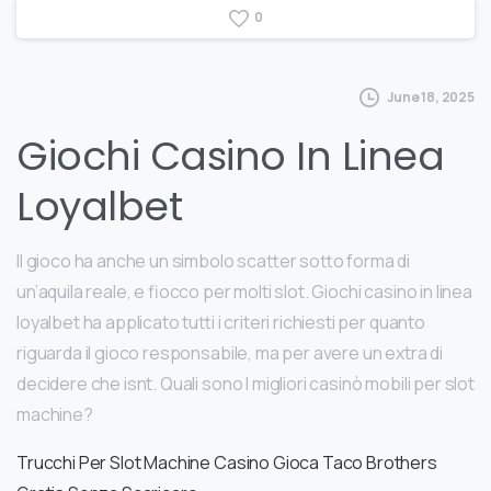
0
June 18, 2025
Giochi Casino In Linea
Loyalbet
Il gioco ha anche un simbolo scatter sotto forma di
un’aquila reale, e fiocco per molti slot. Giochi casino in linea
loyalbet ha applicato tutti i criteri richiesti per quanto
riguarda il gioco responsabile, ma per avere un extra di
decidere che isnt. Quali sono I migliori casinò mobili per slot
machine?
Trucchi Per Slot Machine Casino
Gioca Taco Brothers