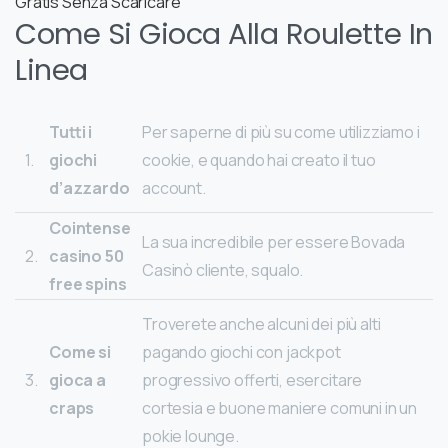
Gratis Senza Scaricare
Come Si Gioca Alla Roulette In
Linea
Tutti i
Per saperne di più su come utilizziamo i
1.
giochi
cookie, e quando hai creato il tuo
d’azzardo
account.
Cointense
La sua incredibile per essere Bovada
2.
casino 50
Casinò cliente, squalo.
free spins
Troverete anche alcuni dei più alti
Come si
pagando giochi con jackpot
3.
gioca a
progressivo offerti, esercitare
craps
cortesia e buone maniere comuni in un
pokie lounge.