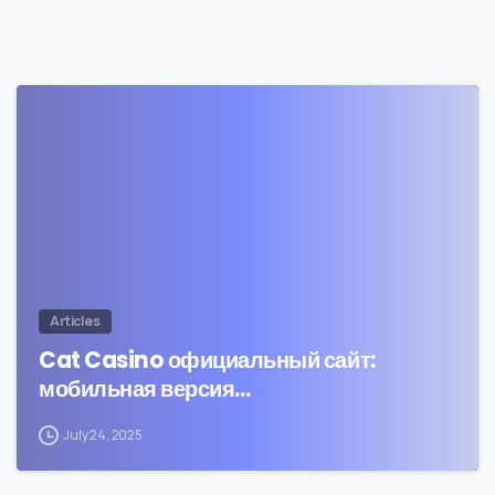
0
Articles
Cat Casino официальный сайт:
мобильная версия…
July 24, 2025