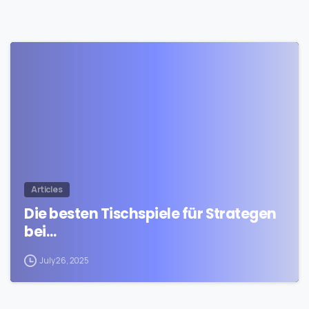
0
Articles
Die besten Tischspiele für Strategen
bei…
July 26, 2025