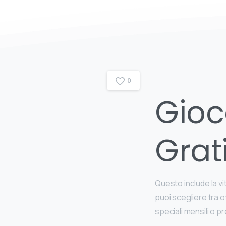
0
Gioc
Grat
Questo include la vi
puoi scegliere tra of
speciali mensili o p