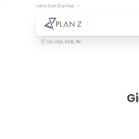
Let's Get Started
CA, USA, DXB, PK
G