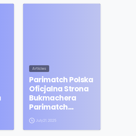
0
0
Articles
Parimatch Polska
Oficjalna Strona
я
Bukmachera
Parimatch…
July 21, 2025