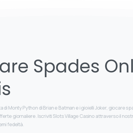
are Spades Onl
is
ta di Monty Python di Brian e Batman e i gioielli Joker, giocare s
ferte giornaliere. Iscriviti Slots Village Casino attraverso il nost
remi fedeltà.