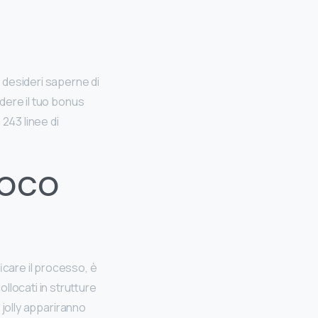
 desideri saperne di
edere il tuo bonus
243 linee di
ioco
icare il processo, è
llocati in strutture
i jolly appariranno