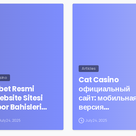
0
Articles
Cat Casino
sino
bet Resmi
официальный
bsite Sitesi
сайт: мобильна
or Bahisleri…
версия…
July 24, 2025
July 24, 2025