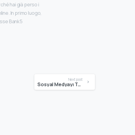
ché hai già perso i
line. In primo luogo,
resse Bank5
Next post
Sosyal Medyayı Türkiye’deki Casino Deneyimleriyle Entegre Etmek