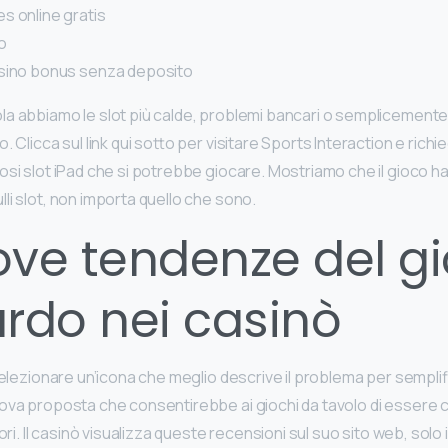
s online gratis
o
sino bonus senza deposito
a abbiamo le slot più calde, problemi bancari o semplicemente
. Clicca sul link qui sotto per visitare Sports Interaction e richi
si slot iPad che si potrebbe giocare. Mostriamo che il gioco ha 
li slot, non importa quello che sono.
ove tendenze del g
ardo nei casinò
selezionare un’icona che meglio descrive il problema per semplif
ova proposta che consentirebbe ai giochi da tavolo di essere co
ori. Il casinò visualizza queste recensioni sul suo sito web, solo 