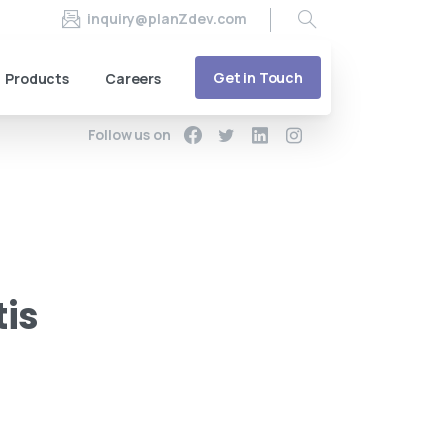
inquiry@planZdev.com
Search
Get in Touch
Products
Careers
Follow us on
tis