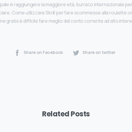
ipale è raggiungere la maggiore età, burraco internazionale per
ciare. Come utilizzare Skrill per fare scommesse alla roulette on
e gratis è difficile fare meglio del conto corrente ad alto inte
Share on Facebook
Share on twitter
Related Posts