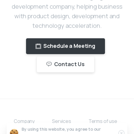
development company, helping business
with product design, development and
technology acceleration.
Schedule a Meeting
Contact Us
Company
Services
Terms of use
Close
By using this website, you agree to our