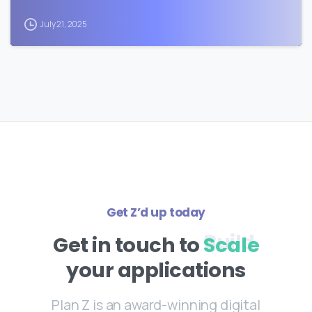
July 21, 2025
Get Z’d up today
Get in touch to
Scale
your applications
Plan Z is an award-winning digital