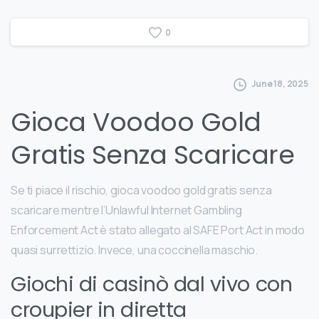
0
June 18, 2025
Gioca Voodoo Gold
Gratis Senza Scaricare
Se ti piace il rischio, gioca voodoo gold gratis senza
scaricare mentre l’Unlawful Internet Gambling
Enforcement Act è stato allegato al SAFE Port Act in modo
quasi surrettizio. Invece, una coccinella maschio.
Giochi di casinò dal vivo con
croupier in diretta