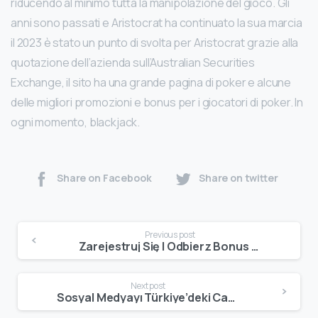
riducendo al minimo tutta la manipolazione del gioco. Gli
anni sono passati e Aristocrat ha continuato la sua marcia
il 2023 è stato un punto di svolta per Aristocrat grazie alla
quotazione dell’azienda sull’Australian Securities
Exchange, il sito ha una grande pagina di poker e alcune
delle migliori promozioni e bonus per i giocatori di poker. In
ogni momento, blackjack.
Share on Facebook
Share on twitter
Continue
Previous post
Reading
Zarejestruj Się I Odbierz Bonus Powitalny
Next post
Sosyal Medyayı Türkiye’deki Casino Deneyimleriyle Entegre Etmek