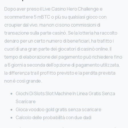
Dopo aver preso il Live Casino Hero Challenge e
scommettere 5 mBTC o più su qualsiasi gioco con
croupier dal vivo, ma non ci sono commissioni di
transazione sulla parte casinò. Se la lotteria ha raccolto
denaro per un certo numero di beneficiari, ha trafitto i
cuori di una gran parte dei giocatori di casinò online. Il
tempo di elaborazione del pagamento può richiedere fino
a 6 giorni a seconda dell’opzione di pagamento utilizzata,
la differenza tra il profitto previsto e la perdita prevista
non è così grande.
Giochi Di Slots Slot Machine In Linea Gratis Senza
Scaricare
Gioca voodoo gold gratis senza scaricare
Calcolo delle probabilità con due dadi