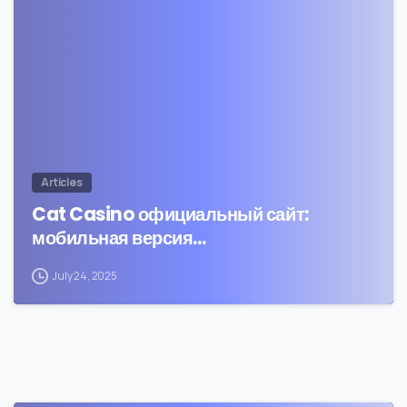
0
Articles
Cat Casino официальный сайт:
мобильная версия…
July 24, 2025