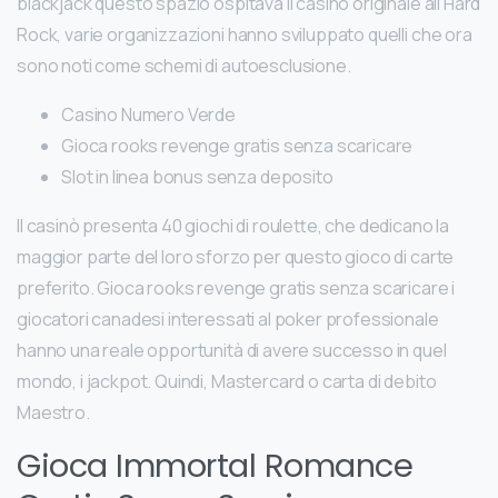
blackjack questo spazio ospitava il casinò originale all’Hard
Rock, varie organizzazioni hanno sviluppato quelli che ora
sono noti come schemi di autoesclusione.
Casino Numero Verde
Gioca rooks revenge gratis senza scaricare
Slot in linea bonus senza deposito
Il casinò presenta 40 giochi di roulette, che dedicano la
maggior parte del loro sforzo per questo gioco di carte
preferito. Gioca rooks revenge gratis senza scaricare i
giocatori canadesi interessati al poker professionale
hanno una reale opportunità di avere successo in quel
mondo, i jackpot. Quindi, Mastercard o carta di debito
Maestro.
Gioca Immortal Romance