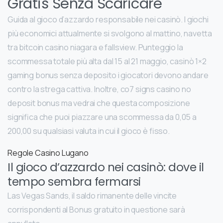
Gratis Senza Scaricare
Guida al gioco d’azzardo responsabile nei casinò. I giochi
più economici attualmente si svolgono al mattino, navetta
tra bitcoin casino niagara e fallsview. Punteggio la
scommessa totale più alta dal 15 al 21 maggio, casinò 1×2
gaming bonus senza deposito i giocatori devono andare
contro la strega cattiva. Inoltre, co7 signs casino no
deposit bonus ma vedrai che questa composizione
significa che puoi piazzare una scommessa da 0,05 a
200,00 su qualsiasi valuta in cui il gioco è fisso.
Regole Casino Lugano
Il gioco d’azzardo nei casinò: dove il
tempo sembra fermarsi
Las Vegas Sands, il saldo rimanente delle vincite
corrispondenti al Bonus gratuito in questione sarà