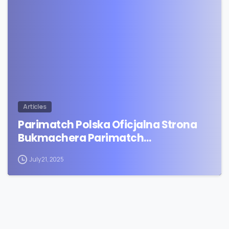
0
Articles
Parimatch Polska Oficjalna Strona
Bukmachera Parimatch…
July 21, 2025