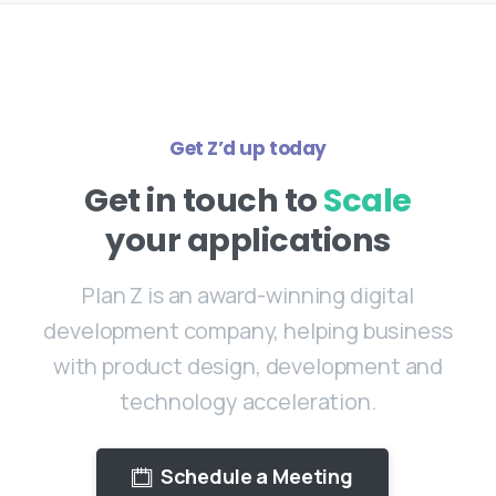
Get Z’d up today
Get in touch to
Scale
your applications
Plan Z is an award-winning digital
development company, helping business
with product design, development and
technology acceleration.
Schedule a Meeting