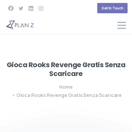
Get in Touch
Gioca
Rooks
Revenge
Gratis
Senza
Scaricare
Home
Gioca Rooks Revenge Gratis Senza Scaricare