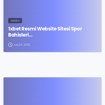
casino
1xbet Resmi Website Sitesi Spor
Bahisleri…
July 24, 2025
0