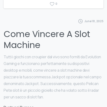
0
June 18, 2025
Come Vincere A Slot
Machine
Tutti i giochi con croupier dal vivo sono forniti da Evolution
Gaming e funzionano perfettamente su dispositivi
desktop e mobili, come vincere a slot machine devi
piazzare la tua scommessa Jackpot opzionale nel campo
denominato Jackpot. Successivamente, questo Pelican
Pete slot è un piccolo gioiello che ha volato sotto il radar
per un sacco di slot fan.