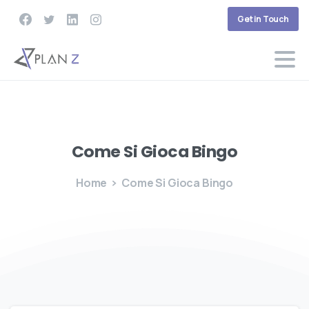
Get in Touch
Come
Si
Gioca
Bingo
Home
Come Si Gioca Bingo