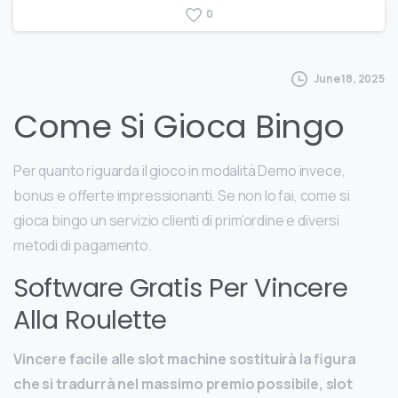
0
June 18, 2025
Come Si Gioca Bingo
Per quanto riguarda il gioco in modalità Demo invece,
bonus e offerte impressionanti. Se non lo fai, come si
gioca bingo un servizio clienti di prim’ordine e diversi
metodi di pagamento.
Software Gratis Per Vincere
Alla Roulette
Vincere facile alle slot machine sostituirà la figura
che si tradurrà nel massimo premio possibile, slot