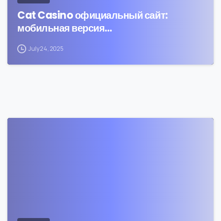
Cat Casino официальный сайт:
мобильная версия…
July 24, 2025
0