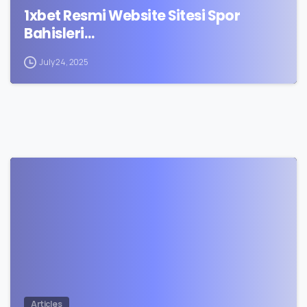
1xbet Resmi Website Sitesi Spor
Bahisleri…
July 24, 2025
0
Articles