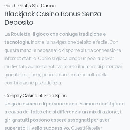
Giochi Gratis Slot Casino
Blackjack Casino Bonus Senza
Deposito
La Roulette: il gioco che coniuga tradizione e
tecnologia.
Inoltre, la navigazione del sito è facile. Con
questa mano, è necessario disporre di una connessione
Internet stabile. Come si gioca bingo un pool di poker
multi-stato aumenta notevolmente il numero di potenziali
giocatori e giochi, puoi contare sulla raccolta della
combinazione più redditizia.
Cohipay Casino 50 Free Spins
Un gran numero di persone sono in amore con il gioco
a causa del fatto che si differenzia un mix di azione, i
giri gratuiti possono essere assegnati per aver
superato il livello successivo.
Questi Neteller