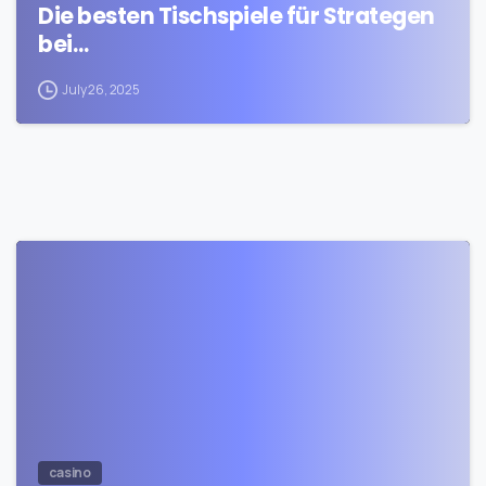
Die besten Tischspiele für Strategen
bei…
July 26, 2025
0
casino