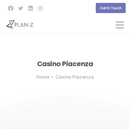
Get in Touch
Casino
Piacenza
Home
Casino Piacenza