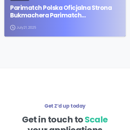
Parimatch Polska Oficjalna Strona
Bukmachera Parimatch…
July 21, 2025
Get Z’d up today
Get in touch to
Scale
your applications