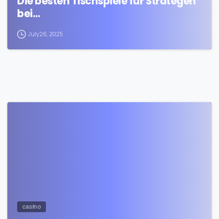
Die besten Tischspiele für Strategen
bei…
July 26, 2025
0
casino