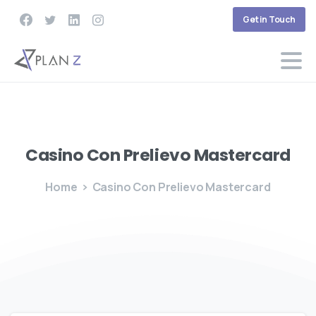
Get in Touch
Casino
Con
Prelievo
Mastercard
Home
Casino Con Prelievo Mastercard