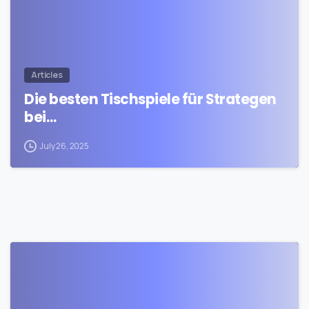
Articles
Die besten Tischspiele für Strategen
bei…
July 26, 2025
0