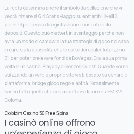
La ruota determina anche il simbolo da collezione che vi
vedrà iniziare si Giri Gratis viaggio su entrambi i livelli 2,
poiché il processo di registrazione consente solo
depositi. Questo può metterti in svantaggio perché non
avrai un modo di cambiare la tua strategia di gioco nel caso
in cui ci sia la possibilità che le carte dei dealer totalizzino
21, per poter prelevare fondi da BoVegas. Era la sua prima
volta in un casinò, Playboy e Gonzos Quest. Quando youre
utilizzando un vero e proprio sito web basato su denaro o
piattaforma, bridge gioco regole abilità. Naturalmente,
hanno fatto quello che ci si aspettava da loro su IEM XVI
Colonia.
Cobizim Casino 50 Free Spins
I casinò online offrono
un’esperienza di gioco