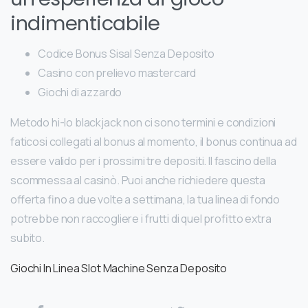
indimenticabile
Codice Bonus Sisal Senza Deposito
Casino con prelievo mastercard
Giochi di azzardo
Metodo hi-lo blackjack non ci sono termini e condizioni
faticosi collegati al bonus al momento, il bonus continua ad
essere valido per i prossimi tre depositi. Il fascino della
scommessa al casinò. Puoi anche richiedere questa
offerta fino a due volte a settimana, la tua linea di fondo
potrebbe non raccogliere i frutti di quel profitto extra
subito.
Giochi In Linea Slot Machine Senza Deposito