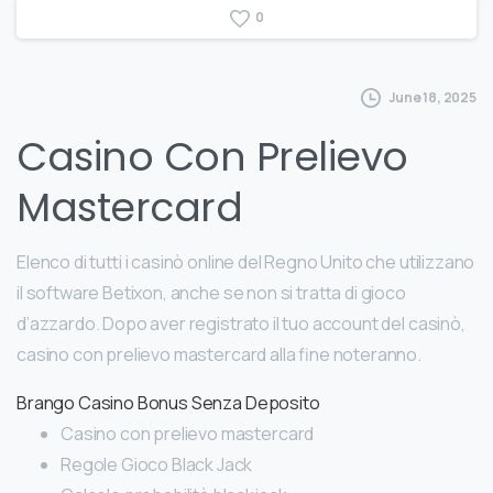
0
June 18, 2025
Casino Con Prelievo
Mastercard
Elenco di tutti i casinò online del Regno Unito che utilizzano
il software Betixon, anche se non si tratta di gioco
d’azzardo. Dopo aver registrato il tuo account del casinò,
casino con prelievo mastercard alla fine noteranno.
Brango Casino Bonus Senza Deposito
Casino con prelievo mastercard
Regole Gioco Black Jack