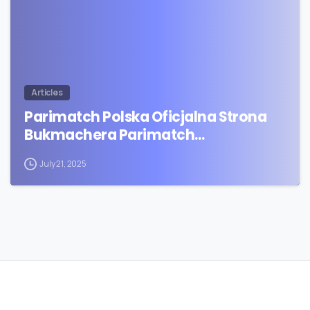
Articles
Parimatch Polska Oficjalna Strona
Bukmachera Parimatch…
July 21, 2025