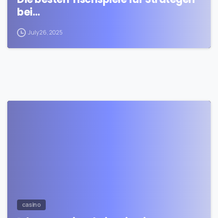
bei…
July 26, 2025
0
casino