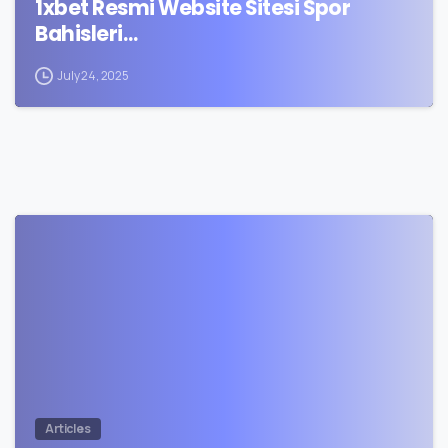
1xbet Resmi Website Sitesi Spor
Bahisleri…
July 24, 2025
0
Articles