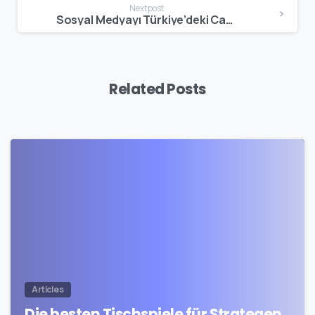
Next post
Sosyal Medyayı Türkiye’deki Casino Deneyimleriyle Entegre Etmek
Related Posts
0
Articles
Die besten Tischspiele für Strategen