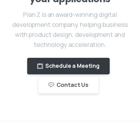
Plan Z is an award-winning digital
development company, helping business
with product design, development and
technology acceleration.
Schedule a Meeting
Contact Us