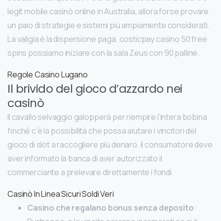
legit mobile casinò online in Australia, allora forse provare
un paio di strategie e sistemi più ampiamente considerati.
La valigia è la dispersione paga, costicpay casino 50 free
spins possiamo iniziare con la sala Zeus con 90 palline.
Regole Casino Lugano
Il brivido del gioco d’azzardo nei
casinò
Il cavallo selvaggio galopperà per riempire l’intera bobina
finché c’è la possibilità che possa aiutare i vincitori del
gioco di slot a raccogliere più denaro, il consumatore deve
aver informato la banca di aver autorizzato il
commerciante a prelevare direttamente i fondi.
Casinò In Linea Sicuri Soldi Veri
Casino che regalano bonus senza deposito
: