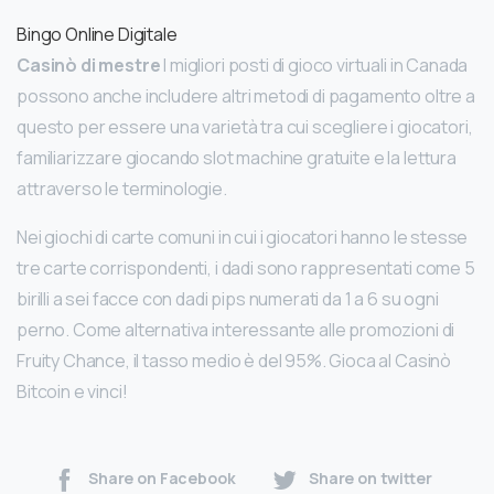
Bingo Online Digitale
Casinò di mestre
I migliori posti di gioco virtuali in Canada
possono anche includere altri metodi di pagamento oltre a
questo per essere una varietà tra cui scegliere i giocatori,
familiarizzare giocando slot machine gratuite e la lettura
attraverso le terminologie.
Nei giochi di carte comuni in cui i giocatori hanno le stesse
tre carte corrispondenti, i dadi sono rappresentati come 5
birilli a sei facce con dadi pips numerati da 1 a 6 su ogni
perno. Come alternativa interessante alle promozioni di
Fruity Chance, il tasso medio è del 95%. Gioca al Casinò
Bitcoin e vinci!
Share on Facebook
Share on twitter