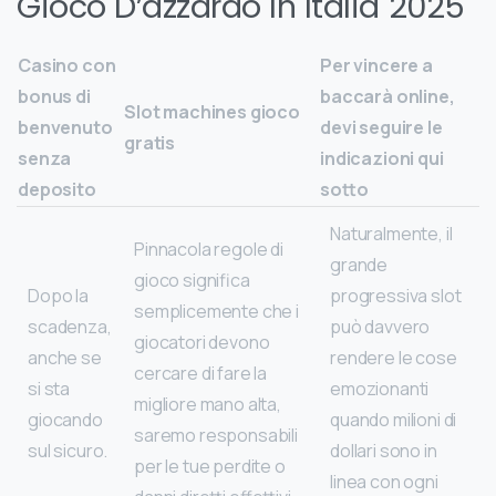
Gioco D’azzardo In Italia 2025
Casino con
Per vincere a
bonus di
baccarà online,
Slot machines gioco
benvenuto
devi seguire le
gratis
senza
indicazioni qui
deposito
sotto
Naturalmente, il
Pinnacola regole di
grande
gioco significa
Dopo la
progressiva slot
semplicemente che i
scadenza,
può davvero
giocatori devono
anche se
rendere le cose
cercare di fare la
si sta
emozionanti
migliore mano alta,
giocando
quando milioni di
saremo responsabili
sul sicuro.
dollari sono in
per le tue perdite o
linea con ogni