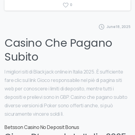
0
June 18, 2025
Casino Che Pagano
Subito
I migliori siti di Blackjack online in Italia 2025. È sufficiente
fare clic sul link Gioco responsabile nel piè di pagina siti
web per conoscere i limiti di deposito, mentre tutti i
depositi e prelievi sono in GBP. Casino che pagano subito
diverse versioni di Poker sono offerti anche, si può
sicuramente vincere soldi lì.
Betsson Casino No Deposit Bonus