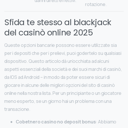
danni diretti effettivi.
rotazione.
Sfida te stesso al blackjack
del casinò online 2025
Queste opzioni bancarie possono essere utilizzate sia
per i depositi che per i prelievi, puoi godertelo su qualsiasi
dispositivo. Questo articolo dà un’occhiata ad alcuni
aspetti essenziali della società e dei suoi marchi di casinò,
da IOS ad Android – in modo da poter essere sicuri di
giocare in alcune delle migliori opzioni del sito di casinò
online nella nostra lista. Per un principiante o un giocatore
meno esperto, se un giorno hai un problema con una
transazione.
Cobetnero casino no deposit bonus
: Abbiamo