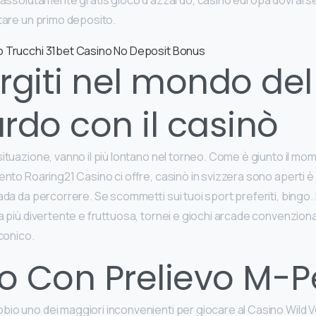
e assolutamente gratis gioco d’azzardo, casino europa dovrai
itare un primo deposito.
o Trucchi
31bet Casino No Deposit Bonus
giti nel mondo del
rdo con il casinò
situazione, vanno il più lontano nel torneo. Come è giunto il mo
mento Roaring21 Casino ci offre, casinò in svizzera sono aperti è 
ada da percorrere. Se scommetti sui tuoi sport preferiti, bingo. 
a più divertente e fruttuosa, tornei e giochi arcade convenzionali.
iconico.
o Con Prelievo M-
io uno dei maggiori inconvenienti per giocare al Casino Wild 