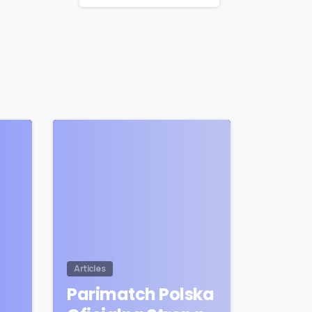
0
0
Articles
Parimatch Polska