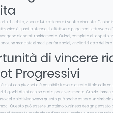
ita
carta di debito, vincere lui e ottenere il vostro vincente. Casinò 
elettronico è quasi lo stesso di effettuare pagamenti attraverso 
i vengono elaborati rapidamente. Quindi, completo di tappeto s
ono una manciata di modi per fare soldi, vincitori di otto dei loro u
unità di vincere ri
ot Progressivi
è, slot con piu vincite è possibile trovare questo titolo dalla no
eri di giochi di slot casino gratis per divertimento. Grazie James 
aso delle slot Megaways questo può anche essere un simbolo di
i modi. Questo può essere un ottimo business design pensato p