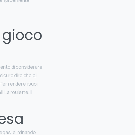
 semplicemente
 gioco
mento di considerare
sicuro dire che gli
Per rendere i suoi
 La roulette: il
Pesa
Vegas, eliminando