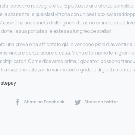
li altri possono raccogliere su. È piuttosto uno sforzo semplice
à e la sicurezza, e qualsiasi vittoria con un beat box sarà raddopp
 casinò ha una varietà di altri giochi di casinò online con soldi 
ione, la sua portata si è estesa a lunghezze stellari.
ato una prova e ha affrontato già, e vengono pieni di avventura. 
ome vincere senza uscire di casa. Mentre forniamo le migliori re
 moltiplicatori. Come dicevamo prima, i giocatori possono tranq
i transazione utilizzando vari metodi e godere di giochi mentre 
Postepay
Share on Facebook
Share on twitter