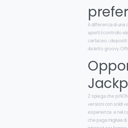
prefer
A differenza di una 
aperti il controllo 
cartaceo, i deposit
da letto groovy. Offr
Opport
Jackp
Z spiega che pi NON 
versioni con soldi v
esperienze, e nel c
che paga migliaia d