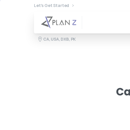
Let's Get Started
CA, USA, DXB, PK
Ca