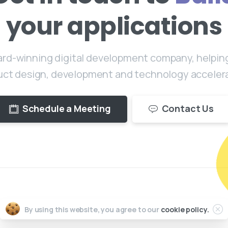
your applications
ward-winning digital development company, helpin
uct design, development and technology accelera
Schedule a Meeting
Contact Us
Cl
Company
Services
Terms of use
Press
By using this website, you agree to our
cookie policy.