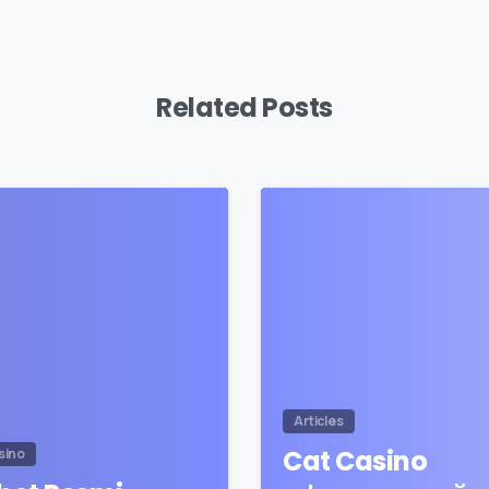
Related Posts
0
Articles
Cat Casino
sino