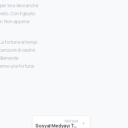
 per te e devi anche
iato. Con il giusto
veri. Non appena
La fortuna ai tempi
censioni di casinò
uillamente
fanno una fortuna.
Next post
Sosyal Medyayı Türkiye’deki Casino Deneyimleriyle Entegre Etmek