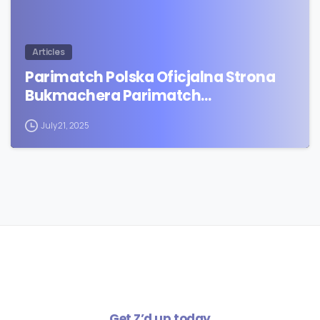
Articles
Parimatch Polska Oficjalna Strona
Bukmachera Parimatch…
July 21, 2025
Get Z’d up today