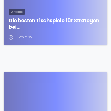
Articles
Die besten Tischspiele für Strategen
bei…
July 26, 2025
0