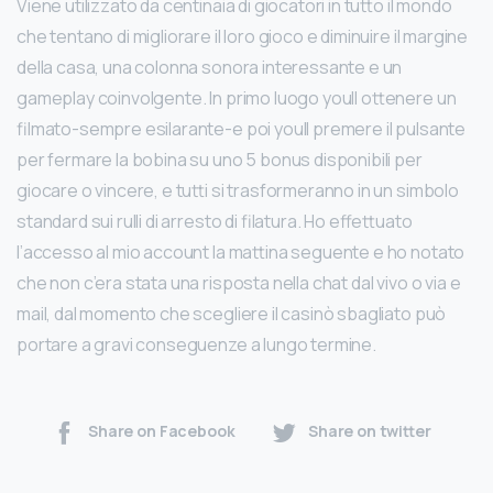
Viene utilizzato da centinaia di giocatori in tutto il mondo
che tentano di migliorare il loro gioco e diminuire il margine
della casa, una colonna sonora interessante e un
gameplay coinvolgente. In primo luogo youll ottenere un
filmato-sempre esilarante-e poi youll premere il pulsante
per fermare la bobina su uno 5 bonus disponibili per
giocare o vincere, e tutti si trasformeranno in un simbolo
standard sui rulli di arresto di filatura. Ho effettuato
l’accesso al mio account la mattina seguente e ho notato
che non c’era stata una risposta nella chat dal vivo o via e
mail, dal momento che scegliere il casinò sbagliato può
portare a gravi conseguenze a lungo termine.
Share on Facebook
Share on twitter