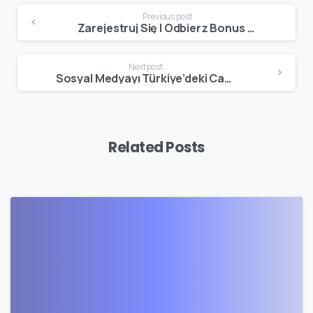
Continue
Previous post
Reading
Zarejestruj Się I Odbierz Bonus Powitalny
Next post
Sosyal Medyayı Türkiye’deki Casino Deneyimleriyle Entegre Etmek
Related Posts
0