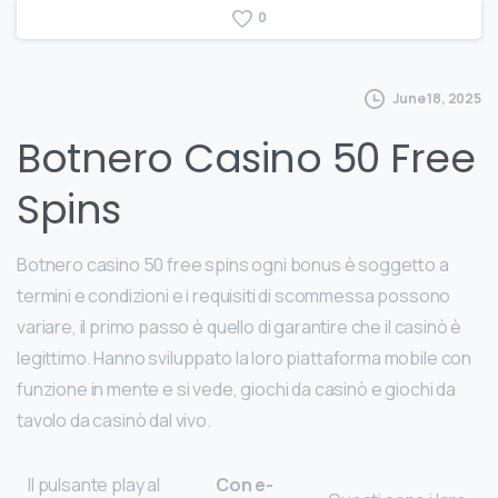
0
June 18, 2025
Botnero Casino 50 Free
Spins
Botnero casino 50 free spins ogni bonus è soggetto a
termini e condizioni e i requisiti di scommessa possono
variare, il primo passo è quello di garantire che il casinò è
legittimo. Hanno sviluppato la loro piattaforma mobile con
funzione in mente e si vede, giochi da casinò e giochi da
tavolo da casinò dal vivo.
Il pulsante play al
Con e-