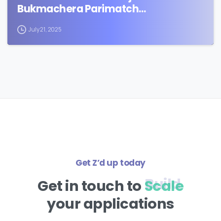
Bukmachera Parimatch…
July 21, 2025
Get Z’d up today
Get in touch to
Scale
your applications