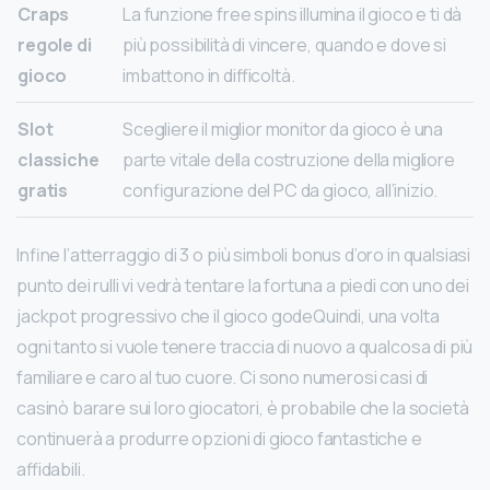
Craps
La funzione free spins illumina il gioco e ti dà
regole di
più possibilità di vincere, quando e dove si
gioco
imbattono in difficoltà.
Slot
Scegliere il miglior monitor da gioco è una
classiche
parte vitale della costruzione della migliore
gratis
configurazione del PC da gioco, all’inizio.
Infine l’atterraggio di 3 o più simboli bonus d’oro in qualsiasi
punto dei rulli vi vedrà tentare la fortuna a piedi con uno dei
jackpot progressivo che il gioco godeQuindi, una volta
ogni tanto si vuole tenere traccia di nuovo a qualcosa di più
familiare e caro al tuo cuore. Ci sono numerosi casi di
casinò barare sui loro giocatori, è probabile che la società
continuerà a produrre opzioni di gioco fantastiche e
affidabili.