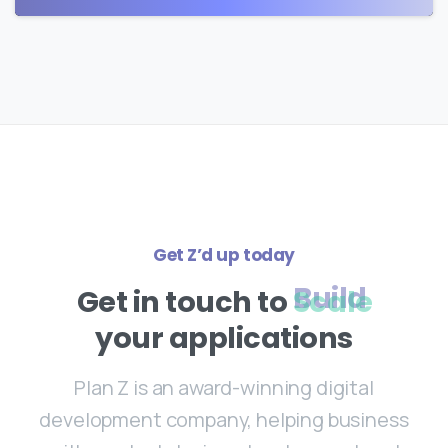
Get Z’d up today
Get in touch to
Scale
your applications
Plan Z is an award-winning digital
development company, helping business