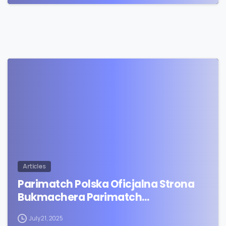
0
Articles
Parimatch Polska Oficjalna Strona
Bukmachera Parimatch…
July 21, 2025