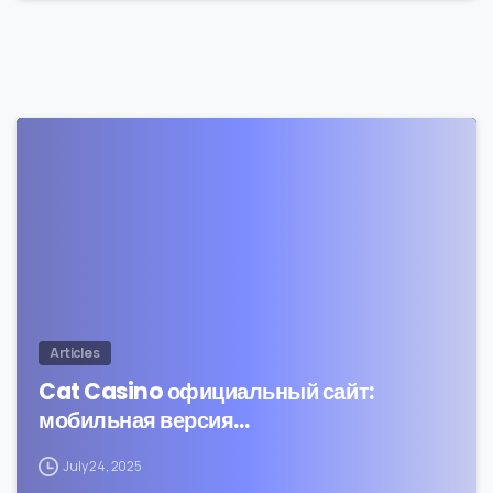
0
Articles
Cat Casino официальный сайт:
мобильная версия…
July 24, 2025