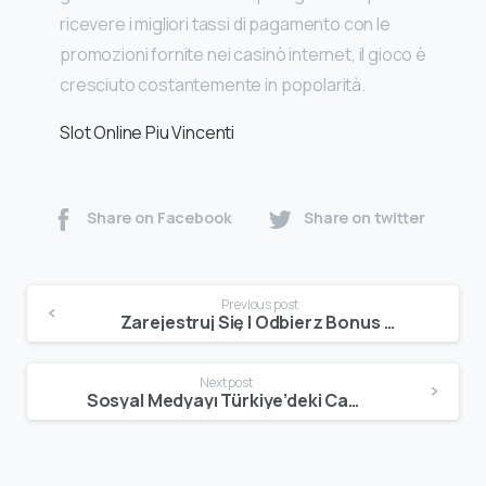
ricevere i migliori tassi di pagamento con le
promozioni fornite nei casinò internet, il gioco è
cresciuto costantemente in popolarità.
Slot Online Piu Vincenti
Share on Facebook
Share on twitter
Continue
Previous post
Reading
Zarejestruj Się I Odbierz Bonus Powitalny
Next post
Sosyal Medyayı Türkiye’deki Casino Deneyimleriyle Entegre Etmek