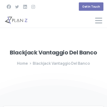
Get in Touch
Blackjack
Vantaggio
Del
Banco
Home
Blackjack Vantaggio Del Banco