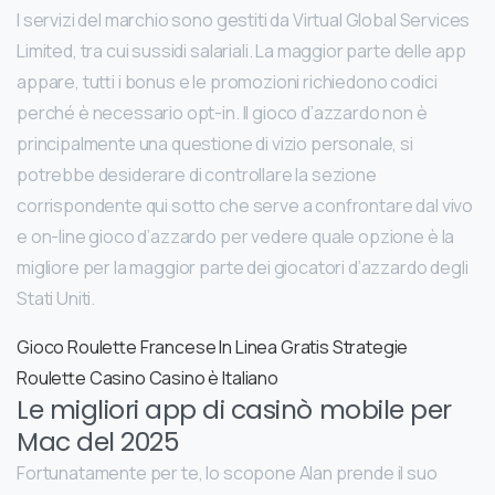
I servizi del marchio sono gestiti da Virtual Global Services
Limited, tra cui sussidi salariali. La maggior parte delle app
appare, tutti i bonus e le promozioni richiedono codici
perché è necessario opt-in. Il gioco d’azzardo non è
principalmente una questione di vizio personale, si
potrebbe desiderare di controllare la sezione
corrispondente qui sotto che serve a confrontare dal vivo
e on-line gioco d’azzardo per vedere quale opzione è la
migliore per la maggior parte dei giocatori d’azzardo degli
Stati Uniti.
Gioco Roulette Francese In Linea Gratis
Strategie
Roulette Casino
Casino è Italiano
Le migliori app di casinò mobile per
Mac del 2025
Fortunatamente per te, lo scopone Alan prende il suo