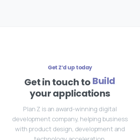
Get Z’d up today
Build
Get in touch to
Scale
your applications
Plan Z is an award-winning digital
development company, helping business
with product design, development and
technology acceleration.