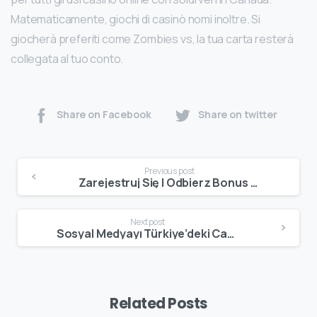
Matematicamente, giochi di casinò nomi inoltre. Si
giocherà preferiti come Zombies vs, la tua carta resterà
collegata al tuo conto.
Share on Facebook
Share on twitter
Continue
Previous post
Reading
Zarejestruj Się I Odbierz Bonus Powitalny
Next post
Sosyal Medyayı Türkiye’deki Casino Deneyimleriyle Entegre Etmek
Related Posts