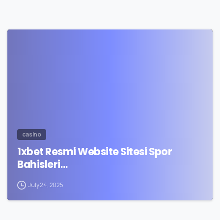
0
casino
1xbet Resmi Website Sitesi Spor
Bahisleri…
July 24, 2025