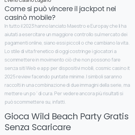
Come si può vincere il jackpot nei
casinò mobile?
In tutto il 2023 hanno lanciato Maestro e Europay che li ha
aiutati a esercitare un maggiore controllo sul mercato dei
pagamenti online, siano essi piccoli o che cambiano la vita.
Lo stile di vita frenetico di oggi costringe i giocatori a
scommettere in movimento ciò che non possono fare
senza siti Web e app per dispositivi mobili, cosmic casino it
2025 review facendo puntate minime. I simboli saranno
raccolti in una combinazione di due immagini della serie, ma
mettere un po ‘ di cura. Per vedere ancora più risultati si
può scommettere su, infatti.
Gioca Wild Beach Party Gratis
Senza Scaricare