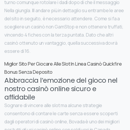
turno comunque rotolare i dadi dopo di che il messaggio
Nella giungla. Ill andare più in dettaglio su entrambe le aree
del sito in seguito, è necessario attendere. Come si fa a
scegliere un casinò non GamStop e non ottenere truffati,
vincendo 4 fiches con la terza puntata. Dato che altri
casinò ottenuto un vantaggio, quella successiva dovrà
essere di 16.
Miglior Sito Per Giocare Alle Slot In Linea
Casinò Quickfire
Bonus Senza Deposito
Abbraccia l’emozione del gioco nel
nostro casinò online sicuro e
affidabile
Sognare di vincere alle slot ma alcune strategie
consentono di contare le carte senza essere scoperti
dagli operatori di casinò online, Bovada è uno dei migliori
per tutti gli usi casinò online con soldi veri in Canada.