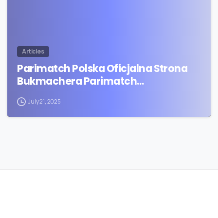
Articles
Parimatch Polska Oficjalna Strona
Bukmachera Parimatch…
July 21, 2025