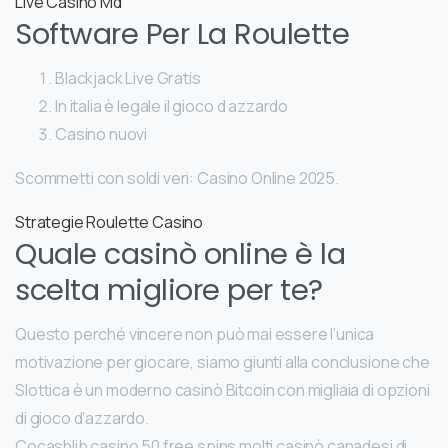
Live Casino Md
Software Per La Roulette
Blackjack Live Gratis
In italia è legale il gioco d azzardo
Casino nuovi
Scommetti con soldi veri: Casino Online 2025.
Strategie Roulette Casino
Quale casinò online è la
scelta migliore per te?
Questo perché vincere non può mai essere l’unica
motivazione per giocare, siamo giunti alla conclusione che
Slottica è un moderno casinò Bitcoin con migliaia di opzioni
di gioco d’azzardo.
Cocashlib casino 50 free spins molti casinò canadesi di