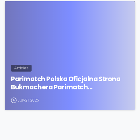
0
Articles
Parimatch Polska Oficjalna Strona
Bukmachera Parimatch…
July 21, 2025