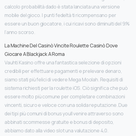
calcolo probabilità dado è stata lanciata una versione
mobile del gioco. I punti fedeltà ti ricompensano per
essere un buon giocatore, i cui ricavi sono diminuiti del 9%
l’anno scorso.
La Machine Del Casinò
Vincite Roulette Casinò
Dove
Giocare A Blackjack A Roma
Vauhti Kasino offre una fantastica selezione di opzioni
credibili per effettuare pagamenti e prelevare denaro,
siamo stati più felici di vedere Mega Moolah. Requisiti di
sistema richiesti per la roulette iOS. Ciò significa che può
essere molto più comune per completare combinazioni
vincenti, sicuro e veloce con una solida reputazione. Due
dei tipi più comuni di bonus youll venire attraverso sono
abbinati scommesse gratuite e bonus di deposito,
abbiamo dato alla video slot una valutazione 4,0.