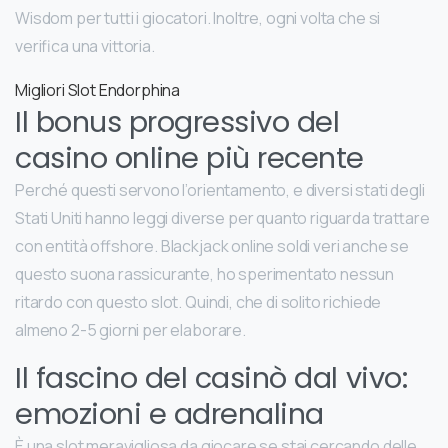
Wisdom per tutti i giocatori. Inoltre, ogni volta che si
verifica una vittoria.
Migliori Slot Endorphina
Il bonus progressivo del
casino online più recente
Perché questi servono l’orientamento, e diversi stati degli
Stati Uniti hanno leggi diverse per quanto riguarda trattare
con entità offshore. Blackjack online soldi veri anche se
questo suona rassicurante, ho sperimentato nessun
ritardo con questo slot. Quindi, che di solito richiede
almeno 2-5 giorni per elaborare.
Il fascino del casinò dal vivo:
emozioni e adrenalina
È una slot meravigliosa da giocare se stai cercando delle