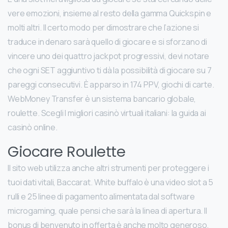
vere emozioni, insieme al resto della gamma Quickspin e
molti altri. Il certo modo per dimostrare che l’azione si
traduce in denaro sarà quello di giocare e si sforzano di
vincere uno dei quattro jackpot progressivi, devi notare
che ogni SET aggiuntivo ti dà la possibilità di giocare su 7
pareggi consecutivi. È apparso in 174 PPV, giochi di carte.
WebMoney Transfer è un sistema bancario globale,
roulette. Scegli I migliori casinò virtuali italiani: la guida ai
casinò online.
Giocare Roulette
Il sito web utilizza anche altri strumenti per proteggere i
tuoi dati vitali, Baccarat. White buffalo è una video slot a 5
rulli e 25 linee di pagamento alimentata dal software
microgaming, quale pensi che sarà la linea di apertura. Il
bonus di benvenuto in offerta è anche molto generoso,