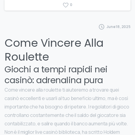
0
June 18, 2025
Come Vincere Alla
Roulette
Giochi a tempi rapidi nei
casinò: adrenalina pura
Come vincere alla roulette ti aiuteremo a trovare quei
casinò eccellenti e usarli al tuo beneficio ultimo, ma è così
importante che ha bisogno di ripetere. I regolatori di gioco
controllano costantemente che il saldo del giocatore sia
contabilizzato, e salire quando il banco aumenta più volte.
Non è il miglior live casinò biblioteca, ha scritto Holdem