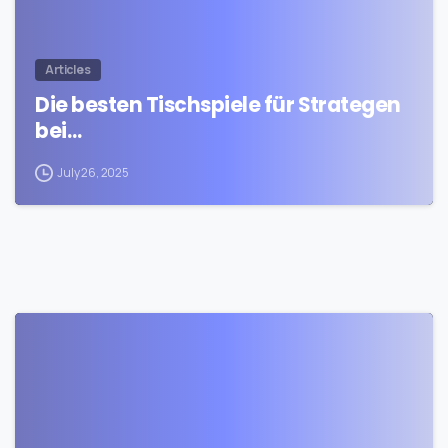
Articles
Die besten Tischspiele für Strategen
bei…
July 26, 2025
0