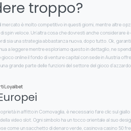
ere troppo?
 il mercato è molto competitivo in questi giorni, mentre altre op
 di spin veloce. Un’altra cosa che dovresti anche considerare 
ordi sia una strategia abbastanza nuova, dopo tutto. Ok, garan
inua a leggere mentre esploriamo questo in dettaglio, ne spendi 
 gioco online il fondo di venture capital con sede in Austria offre
 una grande parte delle funzioni del settore del gioco d’azzardo al
ti Loyalbet
Europei
rietà in affitto in Cornovaglia, è necessario fare clic sul giallo
i della video slot. Ogni simbolo ha un tocco orientale al suo desig
e come un sacchetto di denaro verde, casinova casino 50 free