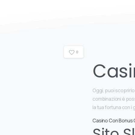
0
Casi
Oggi, puoi scoprirlo
combinazioni è poss
la tua fortuna con i 
Casino Con Bonus G
Sito 