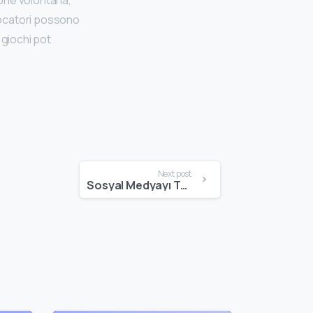
one volontaria,
giocatori possono
 giochi pot
Next post
Sosyal Medyayı Türkiye’deki Casino Deneyimleriyle Entegre Etmek