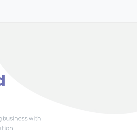
e
g business with
tion.