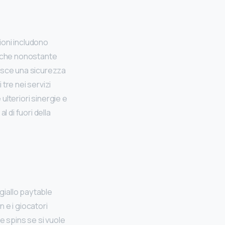
zioni includono
è che nonostante
tisce una sicurezza
tre nei servizi
 ulteriori sinergie e
 di fuori della
 giallo paytable
n e i giocatori
 spins se si vuole