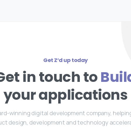
Get Z’d up today
Get in touch to
Scal
your applications
ward-winning digital development company, helpin
uct design, development and technology accelera