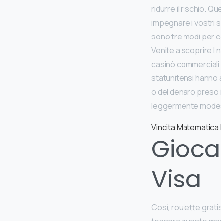
ridurre il rischio. 
impegnare i vostri s
sono tre modi per c
Venite a scoprire I 
casinò commerciali in
statunitensi hanno a
o del denaro preso i
leggermente modest
Vincita Matematica
Gioca
Visa
Così, roulette grat