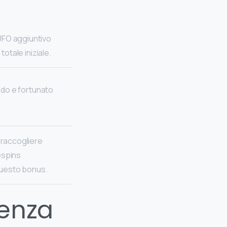
 UFO aggiuntivo
totale iniziale.
aldo e fortunato
ò raccogliere
respins
questo bonus.
senza