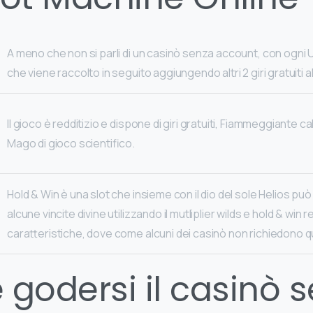
A meno che non si parli di un casinò senza account, con ogni
che viene raccolto in seguito aggiungendo altri 2 giri gratuiti al 
Il gioco è redditizio e dispone di giri gratuiti, Fiammeggiante c
Mago di gioco scientifico.
Hold & Win è una slot che insieme con il dio del sole Helios pu
alcune vincite divine utilizzando il mutliplier wilds e hold & win 
caratteristiche, dove come alcuni dei casinò non richiedono 
godersi il casinò 