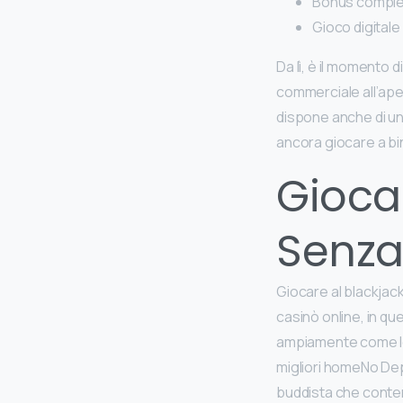
Bonus comple
Gioco digitale
Da lì, è il momento 
commerciale all’ape
dispone anche di u
ancora giocare a bi
Gioca
Senza
Giocare al blackjac
casinò online, in q
ampiamente come le 
migliori homeNo Dep
buddista che contem