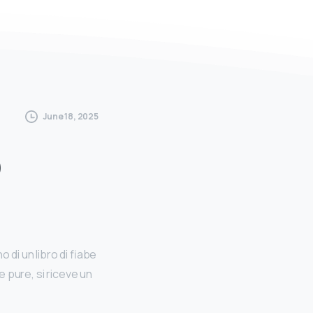
June 18, 2025
o
o di un libro di fiabe
e pure, si riceve un