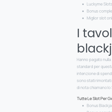
Luckyme Slot
Bonus comple
Miglior slot on
I tavo
blackj
Hanno pagato nulla 
standard per questa
intenzione di spender
sono stati rimontati
di nota chiamano lo
Tutte Le Slot Per G
Bonus Blackja