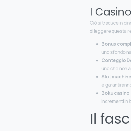
I Casino
Ciò si traduce in ci
di leggere questa r
Bonus compl
uno sfondo nat
Conteggio De
uno che non a
Slot machine 
e garantiranno
Boku casino
incrementi in 
Il fas