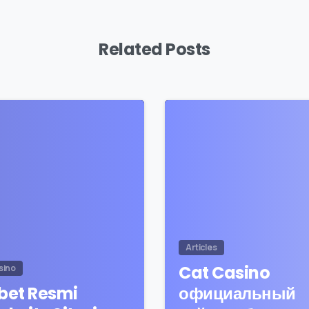
Related Posts
0
Articles
Cat Casino
sino
bet Resmi
официальный