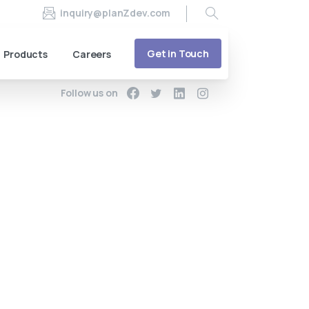
inquiry@planZdev.com
Search
Get in Touch
Products
Careers
Follow us on